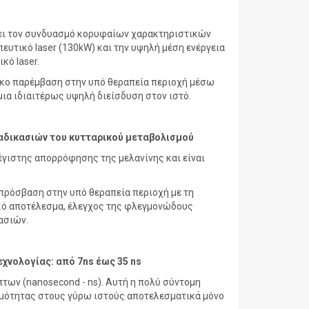
έπει τον συνδυασμό κορυφαίων χαρακτηριστικών
ευτικό laser (130kW) και την υψηλή μέση ενέργεια
κό laser.
όγκο παρέμβαση στην υπό θεραπεία περιοχή μέσω
ια ιδιαιτέρως υψηλή διείσδυση στον ιστό.
ιαδικασιών του κυτταρικού μεταβολισμού
έγιστης απορρόφησης της μελανίνης και είναι
πρόσβαση στην υπό θεραπεία περιοχή με τη
ικό αποτέλεσμα, έλεγχος της φλεγμονώδους
ασιών.
εχνολογίας: από 7
ns
έως 35
ns
των (nanosecond - ns). Αυτή η πολύ σύντομη
ερμότητας στους γύρω ιστούς αποτελεσματικά μόνο