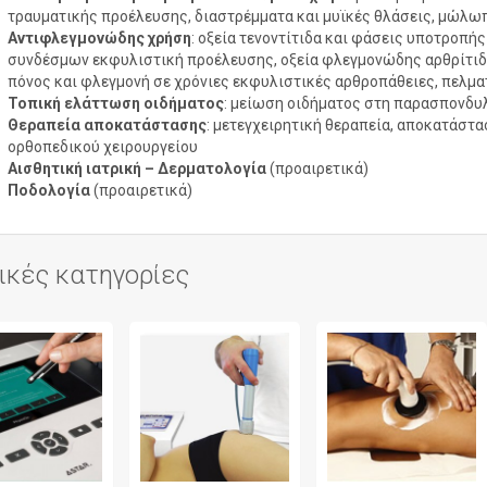
τραυματικής προέλευσης, διαστρέμματα και μυϊκές θλάσεις, μώλω
Αντιφλεγμονώδης χρήση
: οξεία τενοντίτιδα και φάσεις υποτροπή
συνδέσμων εκφυλιστική προέλευσης, οξεία φλεγμονώδης αρθρίτιδ
πόνος και φλεγμονή σε χρόνιες εκφυλιστικές αρθροπάθειες, πελμ
Τοπική ελάττωση οιδήματος
: μείωση οιδήματος στη παρασπονδυ
Θεραπεία αποκατάστασης
: μετεγχειρητική θεραπεία, αποκατάστ
ορθοπεδικού χειρουργείου
Αισθητική ιατρική – Δερματολογία
(προαιρετικά)
Ποδολογία
(προαιρετικά)
ικές κατηγορίες