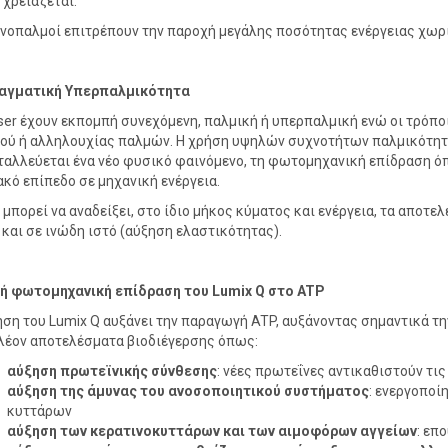
 χρειάζεται.
ανοπαλμοί επιτρέπουν την παροχή μεγάλης ποσότητας ενέργειας χωρ
αγματική Υπερπαλμικότητα
aser έχουν εκπομπή συνεχόμενη, παλμική ή υπερπαλμική ενώ οι τρόποι
ού ή αλληλουχίας παλμών. Η χρήση υψηλών συχνοτήτων παλμικότητα
ταλλεύεται ένα νέο φυσικό φαινόμενο, τη φωτομηχανική επίδραση όπο
ακό επίπεδο σε μηχανική ενέργεια.
 μπορεί να αναδείξει, στο ίδιο μήκος κύματος και ενέργεια, τα αποτε
 και σε ινώδη ιστό (αύξηση ελαστικότητας).
ή φωτομηχανική επίδραση του
Lumix
Q
στο
ATP
ήση του Lumix Q αυξάνει την παραγωγή ATP, αυξάνοντας σημαντικά τη
λέον αποτελέσματα βιοδιέγερσης όπως:
αύξηση πρωτεϊνικής σύνθεσης
: νέες πρωτεΐνες αντικαθιστούν τι
αύξηση της άμυνας του ανοσοποιητικού συστήματος
: ενεργοπο
κυττάρων
αύξηση των κερατινοκυττάρων και των αιμοφόρων αγγείων
: επ