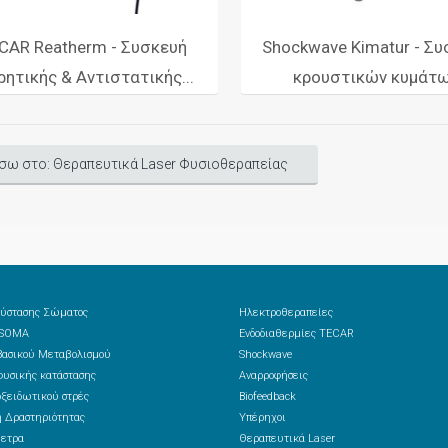
CAR Reatherm - Συσκευή
Shockwave Kimatur - Συ
ητικής & Αντιστατικής...
κρουστικών κυμάτ
σω στο: Θεραπευτικά Laser Φυσιοθεραπείας
ύστασης Σώματος
Ηλεκτροθεραπείες
 SOMA
Ενδοδιαθερμίες TECAR
ασικού Μεταβολισμού
Shockwave
υσικής κατάστασης
Αναρροφήσεις
ξειδωτικού στρές
Biofeedback
 Δραστηριότητας
Υπέρηχοι
ετρα
Θεραπευτικά Laser