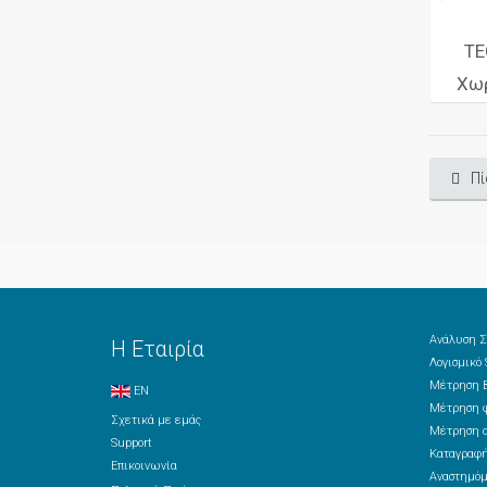
TE
Χωρ
Πί
Ανάλυση Σ
Η Εταιρία
Λογισμικό
Μέτρηση Β
EN
Μέτρηση φ
Σχετικά με εμάς
Μέτρηση ο
Support
Καταγραφή
Επικοινωνία
Αναστημόμ