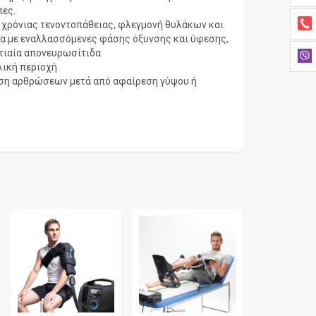
πες.
ς χρόνιας τενοντοπάθειας, φλεγμονή θυλάκων και
α με εναλλασσόμενες φάσης όξυνσης και ύφεσης,
ατιαία απονευρωσίτιδα
λική περιοχή
αση αρθρώσεων μετά από αφαίρεση γύψου ή