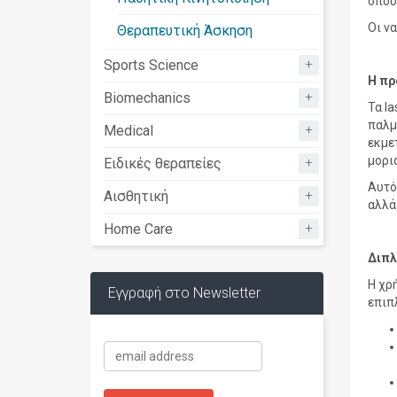
όπου
Οι ν
Θεραπευτική Άσκηση
+
Sports Science
Η πρ
+
Biomechanics
Τα l
παλμ
+
Medical
εκμε
μορι
+
Ειδικές θεραπείες
Αυτό
+
Αισθητική
αλλά
+
Home Care
Διπλ
Η χρ
Εγγραφή στο Newsletter
επιπ