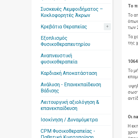
Το π
Συσκευές Λεμφοιδήματος –
Κυκλοφορητές Άκρων
Το α
όπως
+
Κρεβάτια Θεραπείας
των 
Τα χ
Εξοπλισμός
της 
Φυσικοθεραπευτηρίου
Αναπνευστική
φυσικοθεραπεία
1064
Το μ
Καρδιακή Αποκατάσταση
επομ
Ανάλυση - Επανεκπαίδευση
υψηλ
Βάδισης
σωστ
αντί
Λειτουργική αξιολόγηση &
επανεκπαίδευση
Οι
n
Ισοκίνηση / Δυναμόμετρα
Η εκ
CPM Φυσικοθεραπείας -
χρον
Παθητική Κινητοποίηση