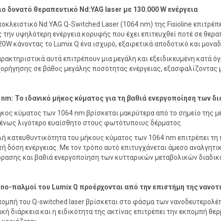
ιο δυνατό θεραπευτικό
Nd:
YAG
laser
με 130.000
W
ενέργεια
ποκλειστικό Nd:YAG Q-Switched Laser (1064 nm) της Fisioline επιτρ
 την υψηλότερη ενέργεια κορυφής που έχει επιτευχθεί ποτέ σε θεραπ
20W κάνοντας το Lumix Q ένα ισχυρό, εξαιρετικά αποδοτικό και μοναδι
αρακτηριστικά αυτά επιτρέπουν μια μεγάλη και εξειδικευμένη κατά 
χορήγησης σε βάθος μεγάλης ποσότητας ενέργειας, εξασφαλίζοντας μ
 nm: Το ιδανικό μήκος κύματος για τη βαθιά ενεργοποίηση των δ
ήκος κύματος των 1064 nm βρίσκεται μακρύτερα από το σημείο της μ
ένως λιγότερο ευαίσθητο στους φωτότυποιυς δέρματος.
ή κατευθυντικότητα του μήκους κύματος των 1064 nm επιτρέπει τη 
ή δόση ενέργειας. Με τον τρόπο αυτό επιτυγχάνεται άμεσο αναλγητ
δρασης και βαθιά ενεργοποίηση των κυτταρικών μεταβολικών διαδικ
ano
-παλμοί του
Lumix
Q
προέρχονται από την επιστήμη της νανοτ
πομπή του Q-switched laser βρίσκεται στο φάσμα των νανοδευτερολέπ
ική διάρκεια και η ειδικότητα της ακτίνας επιτρέπει την εκπομπή θ