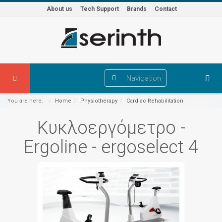
About us
Tech Support
Brands
Contact
Navigation
You are here:
Home
Physiotherapy
Cardiac Rehabilitation
Κυκλοεργόμετρο -
Ergoline - ergoselect 4