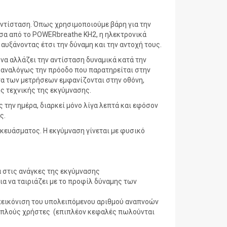
αντίσταση. Όπως χρησιμοποιούμε βάρη για την
έσα από το POWERbreathe KH2, η ηλεκτρονικά
αυξάνοντας έτσι την δύναμη και την αντοχή τους.
να αλλάζει την αντίσταση δυναμικά κατά την
, αναλόγως την πρόοδο που παρατηρείται στην
α των μετρήσεων εμφανίζονται στην οθόνη,
ς τεχνικής της εκγύμνασης.
ην ημέρα, διαρκεί μόνο λίγα λεπτά και εφόσον
ς.
κευάσματος. Η εκγύμναση γίνεται με φυσικό
 στις ανάγκες της εκγύμνασης
α να ταιριάζει με το προφίλ δύναμης των
πεικόνιση του υπολειπόμενου αριθμού αναπνοών
λαπλούς χρήστες (επιπλέον κεφαλές πωλούνται