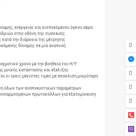
ς
ναμης, ενέργειας και εισπνεόμενου όγκου αέρα
εδριών στην οθόνη της συσκευής
ς κατά την διάρκεια της μέτρησης
εόμενης δύναμης σε μία αναπνοή.
γματικό χρόνο με την βοήθεια του H/Y
ς μυϊκής κατάστασης και εξέλιξης
ι οι τρεις μέγιστες τιμές με απόκλιση μικρότερη
λυση όλων των αναπνευστικών παραμέτρων
 προσαρμοσμένων πρωτοκόλλων για εξατομίκευση