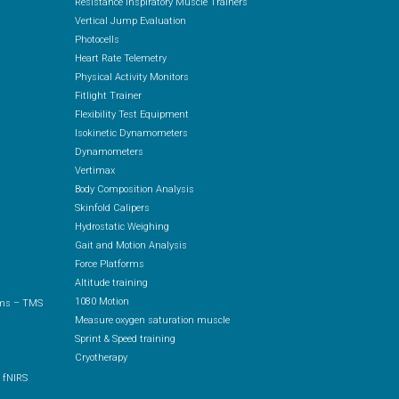
Resistance Inspiratory Muscle Trainers
Vertical Jump Evaluation
Photocells
Heart Rate Telemetry
Physical Activity Monitors
Fitlight Trainer
Flexibility Test Equipment
Isokinetic Dynamometers
Dynamometers
Vertimax
Body Composition Analysis
Skinfold Calipers
Hydrostatic Weighing
Gait and Motion Analysis
Force Platforms
Altitude training
1080 Motion
ems – TMS
Measure oxygen saturation muscle
Sprint & Speed training
Cryotherapy
 fNIRS