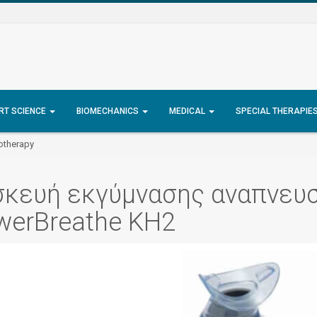
RT SCIENCE
BIOMECHANICS
MEDICAL
SPECIAL THERAPIE
otherapy
σκευή εκγύμνασης αναπνευ
werBreathe KH2