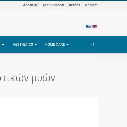
About us
Tech Support
Brands
Contact
S
AESTHETICS
HOME CARE
στικών μυών