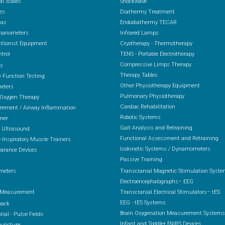
al scales
Shockwave
es
Diathermy Treatment
cas
Endodiathermy TECAR
anometers
Infrared Lamps
itionist Equipment
Cryotherapy - Thermotherapy
ntrol
TENS - Portable Electrotherapy
Compressive Limps Therapy
rs
Therapy Tables
 Function Testing
Other Physiotherapy Equipment
eters
Pulmonary Physiotherapy
 Oxygen Therapy
Cardiac Rehabilitation
ement / Airway Inflammation
Robotic Systems
ener
Gait Analysis and Retraining
 Ultrasound
Functional Assessment and Retraining
 Inspiratory Muscle Trainers
Isokinetic Systems / Dynamometers
arance Devices
Passive Training
s
meters
Transcranial Magnetic Stimulation Syst
Electroencephalographs– EEG
 Measurement
Transcranial Electrical Stimulators– tES
EEG - tES Systems
back
Brain Oxygenation Measurement Systems
ial - Pulse Fields
Infant and Toddler fNIRS Devices
puncture