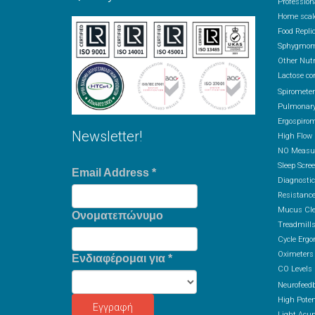
Profession
Home scal
Food Repli
Sphygmom
Other Nutr
Lactose co
Spiromete
Pulmonary
Ergospirom
Newsletter!
High Flow
NO Measur
Sleep Scre
Email Address
*
Diagnostic
Resistance
Mucus Cle
Ονοματεπώνυμο
Treadmill
Cycle Ergo
Oximeters
Ενδιαφέρομαι για
*
CO Levels
Neurofeed
High Potent
Light Acu