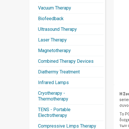
Vacuum Therapy
Biofeedback
Ultrasound Therapy
Laser Therapy
Magnetotherapy
Combined Therapy Devices
Diathermy Treatment
Infrared Lamps
Cryotherapy -
Η Συ
Thermotherapy
serie
συνο
TENS - Portable
Το P
Electrotherapy
διαχ
Compressive Limps Therapy
των 