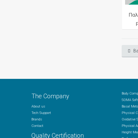
Παλ
Ba
Body Comp
The Company
SOMA Soft
About us
Basal Met
Tech Support
Physical 
Brands
Oxidative 
Contact
Physical A
Height Me
Quality Certification