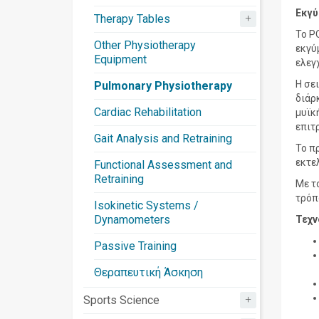
Εκγύ
+
Therapy Tables
To P
Other Physiotherapy
εκγύ
Equipment
ελεγ
Η σε
Pulmonary Physiotherapy
διάρ
Cardiac Rehabilitation
μυϊκ
επιτ
Gait Analysis and Retraining
Το π
εκτε
Functional Assessment and
Retraining
Με τ
τρόπ
Isokinetic Systems /
Dynamometers
Τεχν
Passive Training
Θεραπευτική Άσκηση
+
Sports Science