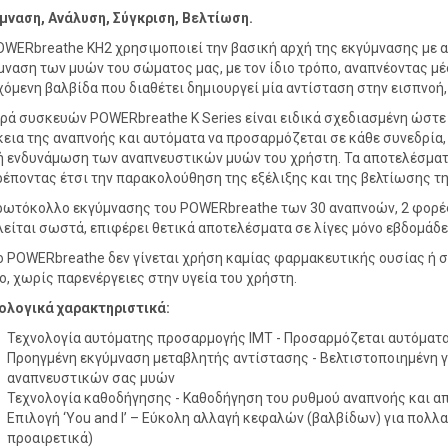
μναση, Ανάλυση, Σύγκριση, Βελτίωση.
OWERbreathe KH2 χρησιμοποιεί την βασική αρχή της εκγύμνασης με 
μναση των μυών του σώματος μας, με τον ίδιο τρόπο, αναπνέοντας μ
χόμενη βαλβίδα που διαθέτει δημιουργεί μία αντίσταση στην εισπνοή, 
ιρά συσκευών POWERbreathe K Series είναι ειδικά σχεδιασμένη ώστε 
κεια της αναπνοής και αυτόματα να προσαρμόζεται σε κάθε συνεδρία
ή ενδυνάμωση των αναπνευστικών μυών του χρήστη. Τα αποτελέσματ
ρέποντας έτσι την παρακολούθηση της εξέλιξης και της βελτίωσης τη
ρωτόκολλο εκγύμνασης του POWERbreathe των 30 αναπνοών, 2 φορές τ
λείται σωστά, επιφέρει θετικά αποτελέσματα σε λίγες μόνο εβδομάδε
ο POWERbreathe δεν γίνεται χρήση καμίας φαρμακευτικής ουσίας ή σ
ο, χωρίς παρενέργειες στην υγεία του χρήστη.
ολογικά χαρακτηριστικά:
Τεχνολογία αυτόματης προσαρμογής IMT - Προσαρμόζεται αυτόματα
Προηγμένη εκγύμναση μεταβλητής αντίστασης - Βελτιστοποιημένη γι
αναπνευστικών σας μυών
Τεχνολογία καθοδήγησης - Καθοδήγηση του ρυθμού αναπνοής και α
Επιλογή ‘You and I’ – Εύκολη αλλαγή κεφαλών (βαλβίδων) για πολ
προαιρετικά)