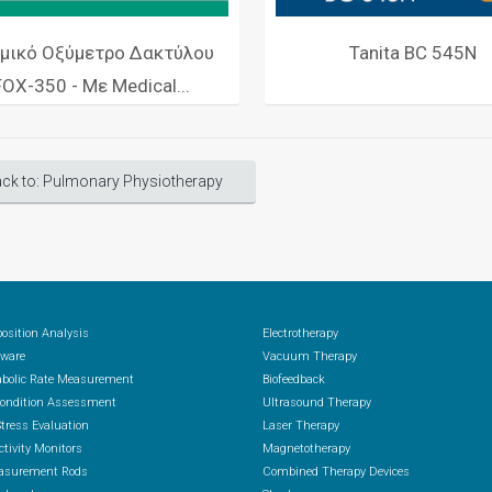
μικό Οξύμετρο Δακτύλου
Tanita BC 545N
FOX-350 - Με Medical...
ck to: Pulmonary Physiotherapy
osition Analysis
Electrotherapy
ware
Vacuum Therapy
abolic Rate Measurement
Biofeedback
Condition Assessment
Ultrasound Therapy
Stress Evaluation
Laser Therapy
ctivity Monitors
Magnetotherapy
asurement Rods
Combined Therapy Devices