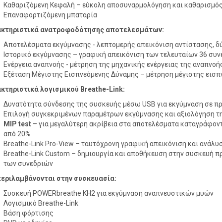
Καθαριζόμενη Κεφαλή – εύκολη αποσυναρμολόγηση και καθαρισμό
Επαναφορτιζόμενη μπαταρία
κτηριστικά ανατροφοδότησης αποτελεσμάτων:
Αποτελέσματα εκγύμνασης - λεπτομερής απεικόνιση αντίστασης, δύ
Ιστορικό εκγύμνασης – γραφική απεικόνιση των τελευταίων 36 συν
Ενέργεια αναπνοής - μέτρηση της μηχανικής ενέργειας της αναπνοή
Εξέταση Μέγιστης Εισπνεόμενης Δύναμης – μέτρηση μέγιστης εισπν
κτηριστικά λογισμικού Breathe-Link:
Δυνατότητα σύνδεσης της συσκευής μέσω USB για εκγύμναση σε πρα
Επιλογή συγκεκριμένων παραμέτρων εκγύμνασης και αξιολόγηση τη
MIP
test
– για μεγαλύτερη ακρίβεια στα αποτελέσματα καταγράφοντα
από 20%
Breathe-Link Pro-View – ταυτόχρονη γραφική απεικόνιση και ανά
Breathe-Link Custom – δημιουργία και αποθήκευση στην συσκευή
των συνεδριών
εριλαμβάνονται στην συσκευασία:
Συσκευή POWERbreathe KH2 για εκγύμναση αναπνευστικών μυών
Λογισμικό Breathe-Link
Βάση φόρτισης