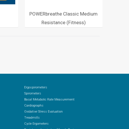
POWERbreathe Classic Medium
POW
Resistance (Fitness)
R
Ergospirometers
Spirometers
Basal Metabolic Rate Measurement
Cardiographs
Oxidative Stress Evaluation
Treadmills
Cycle Ergometers