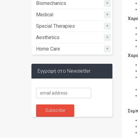
+
Biomechanics
+
Medical
Χαρα
+
Special Therapies
+
Aesthetics
+
Home Care
Χαρα
Εγγραφή στο Newsletter
Συμπ