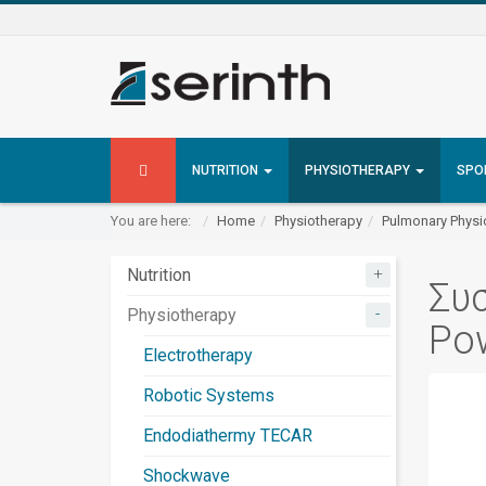
NUTRITION
PHYSIOTHERAPY
SPO
You are here:
Home
Physiotherapy
Pulmonary Physi
+
Nutrition
Συ
-
Physiotherapy
Po
Electrotherapy
Robotic Systems
Endodiathermy TECAR
Shockwave