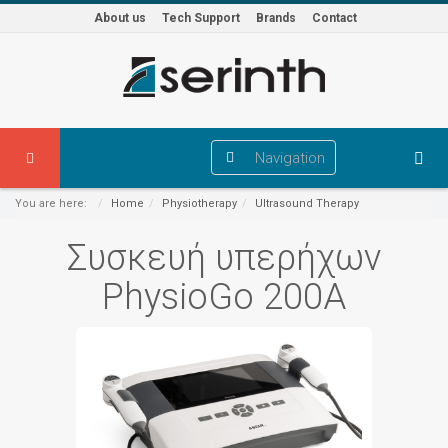
About us
Tech Support
Brands
Contact
Navigation
You are here:
Home
Physiotherapy
Ultrasound Therapy
Συσκευή υπερήχων
PhysioGo 200A