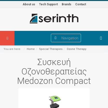
About us
Tech Support
Brands
Contact
Navigation
You are here:
Home
Special Therapies
Ozone Therapy
Συσκευή
Οζονοθεραπείας
Medozon Compact