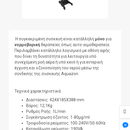
Η συγκεκριμένη συσκευή είναι κατάλληλη
μόνο
για
νορμοβαρική
θεραπείες όπως αυτο-αιμοθεραπεία.
Περιλαμβάνει κατάλληλο λογισμικό με οθόνη αφής
που δίνει τη δυνατότητα για λειτουργία υπό
συνεχόμενη ροή αέρα ή υπό κενό ή για εντερική
έγχυση και οζονοποίηση του νερού μέσω της
σύνδεσης της συσκευής Aquazon.
Τεχνικά χαρακτηριστικά:
Διαστάσεις: 424Χ185Χ388 mm
Βάρος: 12,1Kg
Ρυθμός Ροής: 1L/min
Συγκέντρωση όζοντος: 1-80μg/ml
Τροφοδοσία ρεύματος: 100-240V/50-60Hz
Κατανάλωση ρεύματος: 190VA