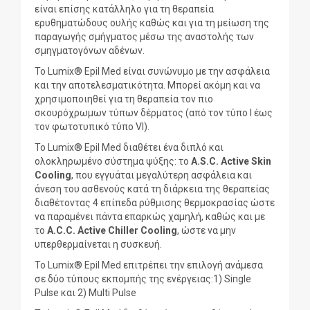
είναι επίσης κατάλληλο για τη θεραπεία
ερυθηματώδους ουλής καθώς και για τη μείωση της
παραγωγής σμήγματος μέσω της αναστολής των
σμηγματογόνων αδένων.
Το Lumix® Epil Med είναι συνώνυμο με την ασφάλεια
και την αποτελεσματικότητα. Μπορεί ακόμη και να
χρησιμοποιηθεί για τη θεραπεία τον πιο
σκουρόχρωμων τύπων δέρματος (από τον τύπο I έως
τον φωτοτυπικό τύπο VI).
Το Lumix® Epil Med διαθέτει ένα διπλό και
ολοκληρωμένο σύστημα ψύξης: το
A.S.C.
Active
Skin
Cooling
, που εγγυάται μεγαλύτερη ασφάλεια και
άνεση του ασθενούς κατά τη διάρκεια της θεραπείας
διαθέτοντας 4 επίπεδα ρύθμισης θερμοκρασίας ώστε
να παραμένει πάντα επαρκώς χαμηλή, καθώς και με
το
A.C.C.
Active
Chiller
Cooling
, ώστε να μην
υπερθερμαίνεται η συσκευή.
Το Lumix® Epil Med επιτρέπει την επιλογή ανάμεσα
σε δύο τύπους εκπομπής της ενέργειας:1) Single
Pulse και 2) Multi Pulse