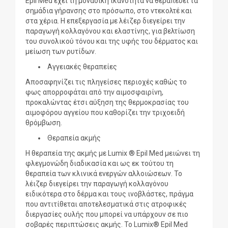
Epil Med έχει τη μοναδική ικανότητα να θεραπεύει τα
σημάδια γήρανσης στο πρόσωπο, στο ντεκολτέ και
στα χέρια. Η επεξεργασία με λέιζερ διεγείρει την
παραγωγή κολλαγόνου και ελαστίνης, για βελτίωση
του συνολικού τόνου και της υφής του δέρματος και
μείωση των ρυτίδων.
Αγγειακές θεραπείες
Αποσαφηνίζει τις πληγείσες περιοχές καθώς το
φως απορροφάται από την αιμοσφαιρίνη,
προκαλώντας έτσι αύξηση της θερμοκρασίας του
αιμοφόρου αγγείου που καθορίζει την τριχοειδή
θρόμβωση.
Θεραπεία ακμής
Η θεραπεία της ακμής με Lumix ® Epil Med μειώνει τη
φλεγμονώδη διαδικασία και ως εκ τούτου τη
θεραπεία των κλινικά ενεργών αλλοιώσεων. Το
λέιζερ διεγείρει την παραγωγή κολλαγόνου
ειδικότερα στο δέρμα και τους ινοβλάστες, πράγμα
που αντιτίθεται αποτελεσματικά στις ατροφικές
διεργασίες ουλής που μπορεί να υπάρχουν σε πιο
σοβαρές περιπτώσεις ακμής. Το Lumix® Epil Med