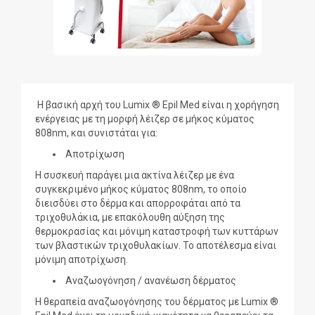
Η βασική αρχή του Lumix ® Epil Med είναι η χορήγηση
ενέργειας με τη μορφή λέιζερ σε μήκος κύματος
808nm, και συνιστάται για:
Αποτρίχωση
Η συσκευή παράγει μια ακτίνα λέιζερ με ένα
συγκεκριμένο μήκος κύματος 808nm, το οποίο
διεισδύει στο δέρμα και απορροφάται από τα
τριχοθυλάκια, με επακόλουθη αύξηση της
θερμοκρασίας και μόνιμη καταστροφή των κυττάρων
των βλαστικών τριχοθυλακίων. Το αποτέλεσμα είναι
μόνιμη αποτρίχωση.
Αναζωογόνηση / ανανέωση δέρματος
Η θεραπεία αναζωογόνησης του δέρματος με Lumix ®