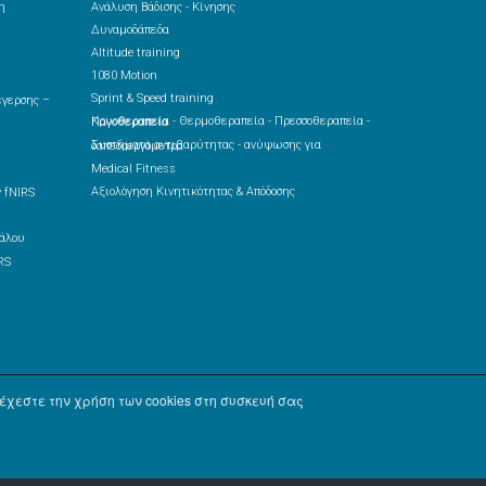
η
Ανάλυση Βάδισης - Κίνησης
Δυναμοδάπεδα
Altitude training
1080 Motion
Sprint & Speed training
Κρυοθεραπεία - Θερμοθεραπεία - Πρεσσοθεραπεία - Παγοθεραπεία
Συστήματα αντιβαρύτητας - ανύψωσης για δαπεδοεργόμετρα
Medical Fitness
Αξιολόγηση Κινητικότητας & Απόδοσης
 fNIRS
RS
χεστε την χρήση των cookies στη συσκευή σας