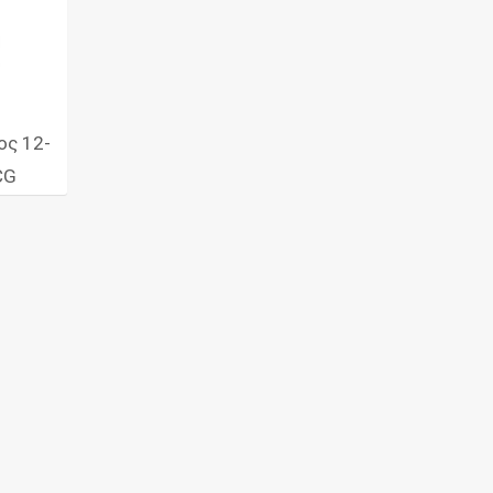
ος 12-
CG