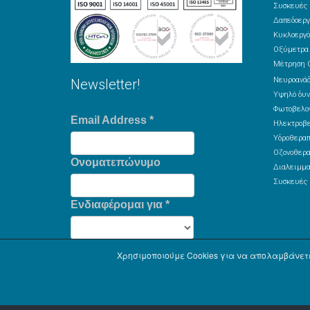
Συσκευές 
Δαπεδοεργ
Κυκλοεργό
Οξύμετρα
Μέτρηση 
Νευροανά
Newsletter!
Υψηλό δυν
Φωτοβελον
Email Address
*
Ηλεκτροβε
Υδροθεραπ
Οζονοθερα
Ονοματεπώνυμο
Διαλειμμα
Συσκευές 
Ενδιαφέρομαι για
*
Χρησιμοποιούμε Cookies για να απολαμβάνετε