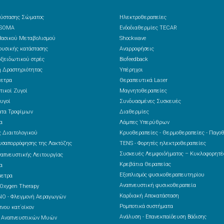
ύστασης Σώματος
Ηλεκτροθεραπείες
 SOMA
Ενδοδιαθερμίες TECAR
ασικού Μεταβολισμού
Shockwave
υσικής κατάστασης
Αναρροφήσεις
ξειδωτικού στρές
Biofeedback
 Δραστηριότητας
Υπέρηχοι
ετρα
Θεραπευτικά Laser
τικοί Ζυγοί
Μαγνητοθεραπείες
υγοί
Συνδυασμένες Συσκευές
ατα Τροφίμων
Διαθερμίες
α
Λάμπες Υπερύθρων
 Διαιτολογικού
Κρυοθεραπείες - Θερμοθεραπείες - Παγο
υσαπορρόφησης της Λακτόζης
TENS - Φορητές ηλεκτροθεραπείες
Συσκευές Λεμφοιδήματος – Κυκλοφορητ
ναπνευστικής Λειτουργίας
Κρεβάτια Θεραπείας
α
Εξοπλισμός φυσικοθεραπευτηρίου
μετρα
Αναπνευστική φυσικοθεραπεία
 Oxygen Therapy
Καρδιακή Αποκατάσταση
NO - Φλεγμονή Αεραγωγών
Ρομποτικά συστήματα
νου κατ΄οίκον
Ανάλυση - Επανεκπαίδευση Βάδισης
ς Αναπνευστικών Μυών