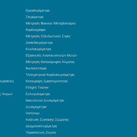
Εργοσπιρόμετρα
Σπιρόμετρα
Μέτρηση Βασικού Μεταβολισμού
Καρδιογράφοι
Μέτρηση Οξειδωτικού Στρες
Δαπεδοεργόμετρα
Κυκλοεργόμετρα
Εξασκητές Αναπνευστικών Μυών
Μέτρηση Κατακόρυφου Άλματος
Φωτοκύτταρα
Τηλεμετρικά Καρδιοσυχνόμετρα
θεραπείες
Καταγραφή Δραστηριότητας
Fitlight Trainer
ές Άκρων
Ευλυγισιόμετρα
Ισοκινητικό Δυναμόμετρο
Δυναμόμετρα
Vertimax
Ανάλυση Σύστασης Σώματος
Δερματοπτυχόμετρα
Υδροστατική Ζύγιση