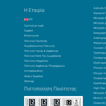
Ανάλυση Σ
Η Εταιρία
Λογισμικό
Μέτρηση Β
EN
Μέτρηση φ
Σχετικά με εμάς
Μέτρηση ο
Support
Καταγραφή
Επικοινωνία
Αναστημόμ
Πολιτική Ποιότητας
Επαγγελμα
Περιβαλλοντική Πολιτική
Οικιακοί Ζ
Πολιτική Υγείας & Ασφάλειας
Προπλάσμ
Πολιτική Κατά Της Δωροδοκίας
Πιεσόμετρ
Πολιτική Απορρήτου
Εξοπλισμός
Πολιτική Ασφάλειας Πληροφοριών
Έλεγχος Δ
Αντιπροσωπείες
Έλεγχος Α
Θέσεις Εργασίας
Σπιρόμετρ
Sitemap
Εργοσπιρό
Πιστοποίηση Ποιότητας
High Flow
Μέτρηση 
Μελέτη Ύπ
Εξασκητέ