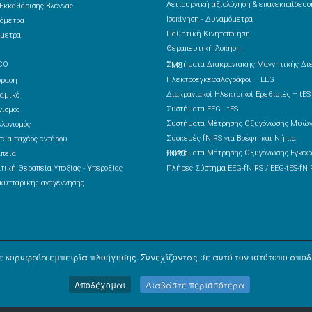
Λειτουργική αξιολόγηση & επανεκπαίδευσ
Εκκαθάρισης Βλέννας
Ισοκίνηση - Δυναμόμετρα
όμετρα
Παθητική Κινητοποίηση
μετρα
Θεραπευτική Άσκηση
CO
Συστήματα Διακρανιακής Μαγνητικής Διέγερσης – TMS
Ηλεκτροεγκεφαλογράφοι – EEG
δραση
Διακρανιακοί Ηλεκτρικοί Ερεθιστές – tES
αμικό
Συστήματα EEG - tES
ισμός
Συστήματα Μέτρησης Οξυγόνωσης Μυών
λονισμός
Συσκευές fNIRS για Βρέφη και Νήπια
εία παχέος εντέρου
πεία
Συστήματα Μέτρησης Οξυγόνωσης Εγκεφάλου fNIRS
τική Θεραπεία Υποξίας - Υπεροξίας
Πλήρες Σύστημα EEG-fNIRS / EEG-tES-fNI
κυτταρικής αναγέννησης
 κορυφαία εμπειρία πλοήγησης. Συνεχίζοντας σε αυτό τον ιστότοπο αποδέ
Αποδέχομαι
Διαβάστε περισσότερα