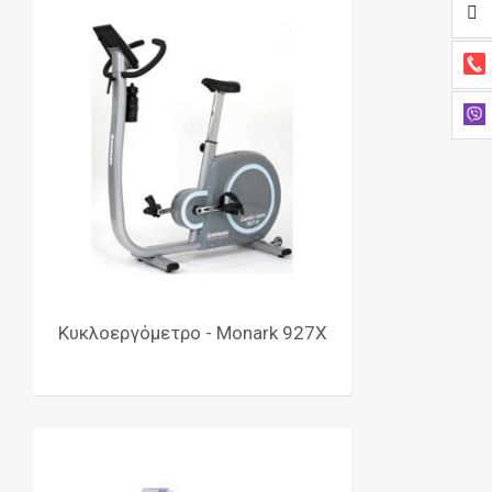
Κυκλοεργόμετρο - Monark 927X