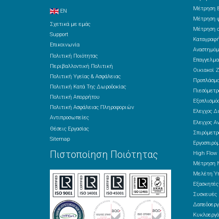
Μέτρηση Β
EN
Μέτρηση φ
Σχετικά με εμάς
Μέτρηση ο
Support
Καταγραφή
Επικοινωνία
Αναστημόμ
Πολιτική Ποιότητας
Επαγγελμα
Περιβαλλοντική Πολιτική
Οικιακοί Ζ
Πολιτική Υγείας & Ασφάλειας
Προπλάσμ
Πολιτική Κατά Της Δωροδοκίας
Πιεσόμετρ
Πολιτική Απορρήτου
Εξοπλισμός
Πολιτική Ασφάλειας Πληροφοριών
Έλεγχος Δ
Αντιπροσωπείες
Έλεγχος Α
Θέσεις Εργασίας
Σπιρόμετρ
Sitemap
Εργοσπιρό
Πιστοποίηση Ποιότητας
High Flow
Μέτρηση 
Μελέτη Ύπ
Εξασκητέ
Συσκευές 
Δαπεδοεργ
Κυκλοεργό