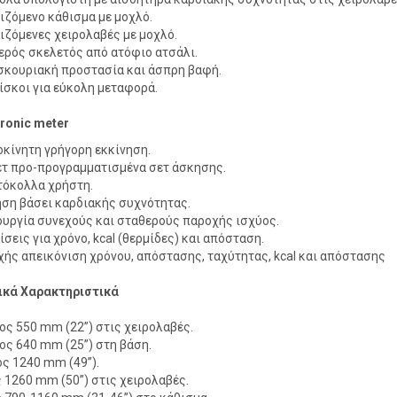
ιζόμενο κάθισμα με μοχλό.
ιζόμενες χειρολαβές με μοχλό.
ερός σκελετός από ατόφιο ατσάλι.
σκουριακή προστασία και άσπρη βαφή.
ίσκοι για εύκολη μεταφορά.
tronic meter
οκίνητη γρήγορη εκκίνηση.
ετ προ-προγραμματισμένα σετ άσκησης.
όκολλα χρήστη.
ση βάσει καρδιακής συχνότητας.
ουργία συνεχούς και σταθερούς παροχής ισχύος.
σεις για χρόνο, kcal (θερμίδες) και απόσταση.
χής απεικόνιση χρόνου, απόστασης, ταχύτητας, kcal και απόστασης
ικά Χαρακτηριστικά
ος 550 mm (22”) στις χειρολαβές.
ος 640 mm (25”) στη βάση.
ς 1240 mm (49”).
 1260 mm (50”) στις χειρολαβές.