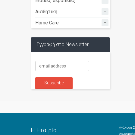
+
Ειδικές θεραπείες
+
Αισθητική
+
Home Care
Εγγραφή στο Newsletter
Ανάλυση Σ
Η Εταιρία
Λογισμικό