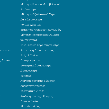
Μέτρηση Βασικού Μεταβολισμού
Καρδιογράφοι
Μέτρηση Οξειδωτικού Στρες
Δαπεδοεργόμετρα
Κυκλοεργόμετρα
Εξασκητές Αναπνευστικών Μυών
Μέτρηση Κατακόρυφου Άλματος
Φωτοκύτταρα
Τηλεμετρικά Καρδιοσυχνόμετρα
θεραπείες
Καταγραφή Δραστηριότητας
Fitlight Trainer
ές Άκρων
Ευλυγισιόμετρα
Ισοκινητικό Δυναμόμετρο
Δυναμόμετρα
Vertimax
Ανάλυση Σύστασης Σώματος
Δερματοπτυχόμετρα
Υδροστατική Ζύγιση
η
Ανάλυση Βάδισης - Κίνησης
Δυναμοδάπεδα
Altitude training