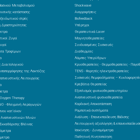
ασικού Μεταβολισμού
Shockwave
υσικής κατάστασης
Αναρροφήσεις
ξειδωτικού στρές
Biofeedback
 Δραστηριότητας
Υπέρηχοι
ετρα
Θεραπευτικά Laser
τικοί Ζυγοί
Μαγνητοθεραπείες
υγοί
Συνδυασμένες Συσκευές
ατα Τροφίμων
Διαθερμίες
α
Λάμπες Υπερύθρων
 Διαιτολογικού
Κρυοθεραπείες - Θερμοθεραπείες - Παγο
υσαπορρόφησης της Λακτόζης
TENS - Φορητές ηλεκτροθεραπείες
Συσκευές Λεμφοιδήματος – Κυκλοφορητ
ναπνευστικής Λειτουργίας
Κρεβάτια Θεραπείας
α
Εξοπλισμός φυσικοθεραπευτηρίου
μετρα
Αναπνευστική φυσικοθεραπεία
 Oxygen Therapy
Καρδιακή Αποκατάσταση
NO - Φλεγμονή Αεραγωγών
Ρομποτικά συστήματα
νου κατ΄οίκον
Ανάλυση - Επανεκπαίδευση Βάδισης
ς Αναπνευστικών Μυών
Λειτουργική αξιολόγηση & επανεκπαίδευσ
Εκκαθάρισης Βλέννας
Ισοκίνηση - Δυναμόμετρα
όμετρα
Παθητική Κινητοποίηση
μετρα