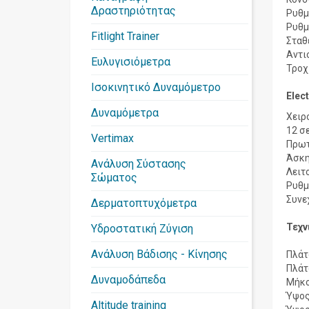
Δραστηριότητας
Ρυθμ
Ρυθμ
Fitlight Trainer
Σταθ
Αντι
Ευλυγισιόμετρα
Τροχ
Ισοκινητικό Δυναμόμετρο
Elec
Δυναμόμετρα
Χειρ
12 σ
Vertimax
Πρωτ
Άσκη
Ανάλυση Σύστασης
Λειτ
Σώματος
Ρυθμί
Συνε
Δερματοπτυχόμετρα
Τεχν
Υδροστατική Ζύγιση
Ανάλυση Βάδισης - Κίνησης
Πλάτ
Πλάτ
Δυναμοδάπεδα
Μήκο
Ύψος
Altitude training