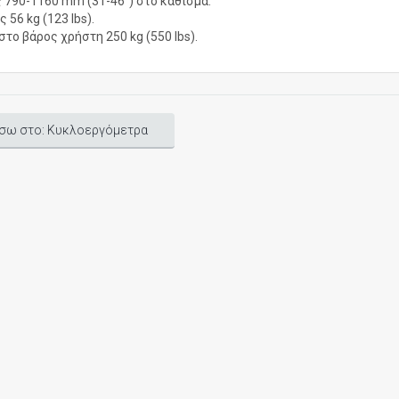
 790-1160 mm (31-46”) στο κάθισμα.
 56 kg (123 lbs).
στο βάρος χρήστη 250 kg (550 lbs).
σω στο: Κυκλοεργόμετρα