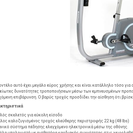
οντέλο αυτό έχει μεγάλο εύρος χρήσης και είναι κατάλληλο τόσο για
είωτες δυνατότητες τροποποιήσεων μέσω των εμπνευσμένων προπο
χόμενη επιβάρυνση. Ο βαρύς τροχός προσδίδει την αίσθηση ότι βρίσ
κτηριστικά
λός σκελετός για εύκολη είσοδο
λος καλοζυγισμένος τροχός ελεύθερης περιστροφής 22 kg (48 lbs)
νικό σύστημα πέδησης ελεγχόμενο ηλεκτρονικά μέσω της οθόνης.
όλα υπολογιστή με αισθητήρα καρδιακής συχνότητας στις χειρολαβέ