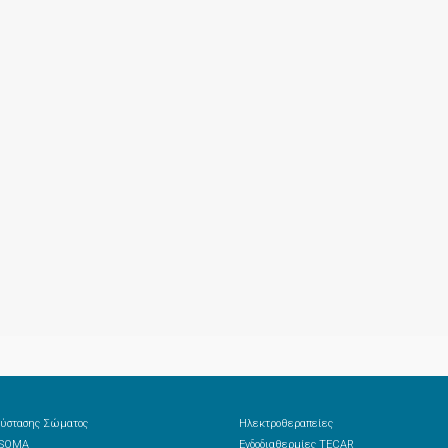
ύστασης Σώματος
Ηλεκτροθεραπείες
 SOMA
Ενδοδιαθερμίες TECAR