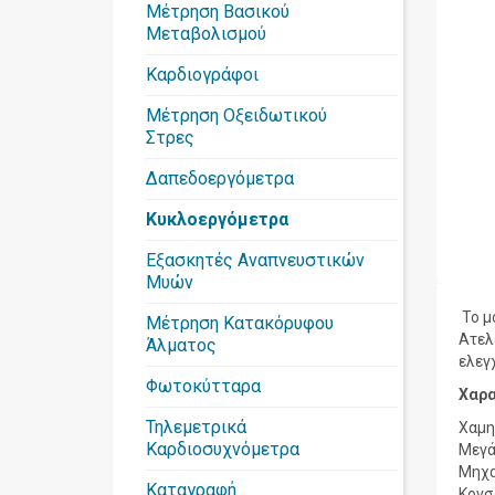
Μέτρηση Βασικού
Μεταβολισμού
Καρδιογράφοι
Μέτρηση Οξειδωτικού
Στρες
Δαπεδοεργόμετρα
Κυκλοεργόμετρα
Εξασκητές Αναπνευστικών
Μυών
Το μ
Μέτρηση Κατακόρυφου
Ατελ
Άλματος
ελεγ
Φωτοκύτταρα
Χαρα
Τηλεμετρικά
Χαμη
Καρδιοσυχνόμετρα
Μεγά
Μηχα
Καταγραφή
Κονσ