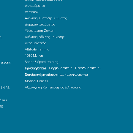
Δυναμόμετρα
Vertimax
Ανάλυση Σύστασης Σώματος
Δερματοπτυχόμετρα
Υδροστατική Ζύγιση
η
Ανάλυση Βάδισης - Κίνησης
Δυναμοδάπεδα
Altitude training
1080 Motion
Sprint & Speed training
Κρυοθεραπεία - Θερμοθεραπεία - Πρεσσοθεραπεία - Παγοθεραπεία
Συστήματα αντιβαρύτητας - ανύψωσης για δαπεδοεργόμετρα
Medical Fitness
Αξιολόγηση Κινητικότητας & Απόδοσης
 fNIRS
RS