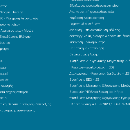
α
Εξοπλισμός φυσικοθεραπευτηρίου
μετρα
Αναπνευστική φυσικοθεραπεία
 Oxygen Therapy
Καρδιακή Αποκατάσταση
NO - Φλεγμονή Αεραγωγών
Ρομποτικά συστήματα
νου κατ΄οίκον
Ανάλυση - Επανεκπαίδευση Βάδισης
ς Αναπνευστικών Μυών
Λειτουργική αξιολόγηση & επανεκπαίδευσ
Εκκαθάρισης Βλέννας
Ισοκίνηση - Δυναμόμετρα
όμετρα
Παθητική Κινητοποίηση
μετρα
Θεραπευτική Άσκηση
CO
Συστήματα Διακρανιακής Μαγνητικής Διέγερσης – TMS
Ηλεκτροεγκεφαλογράφοι – EEG
δραση
Διακρανιακοί Ηλεκτρικοί Ερεθιστές – tES
αμικό
Συστήματα EEG - tES
ισμός
Συστήματα Μέτρησης Οξυγόνωσης Μυών
λονισμός
Συσκευές fNIRS για Βρέφη και Νήπια
εία παχέος εντέρου
πεία
Συστήματα Μέτρησης Οξυγόνωσης Εγκεφάλου fNIRS
τική Θεραπεία Υποξίας - Υπεροξίας
Πλήρες Σύστημα EEG-fNIRS / EEG-tES-fNI
κυτταρικής αναγέννησης