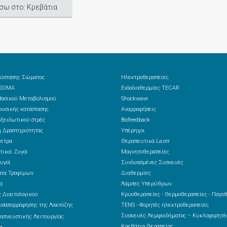
σω στο: Κρεβάτια
ύστασης Σώματος
Ηλεκτροθεραπείες
 SOMA
Ενδοδιαθερμίες TECAR
ασικού Μεταβολισμού
Shockwave
υσικής κατάστασης
Αναρροφήσεις
ξειδωτικού στρές
Biofeedback
 Δραστηριότητας
Υπέρηχοι
ετρα
Θεραπευτικά Laser
τικοί Ζυγοί
Μαγνητοθεραπείες
υγοί
Συνδυασμένες Συσκευές
ατα Τροφίμων
Διαθερμίες
α
Λάμπες Υπερύθρων
 Διαιτολογικού
Κρυοθεραπείες - Θερμοθεραπείες - Παγο
υσαπορρόφησης της Λακτόζης
TENS - Φορητές ηλεκτροθεραπείες
Συσκευές Λεμφοιδήματος – Κυκλοφορητ
ναπνευστικής Λειτουργίας
Κρεβάτια Θεραπείας