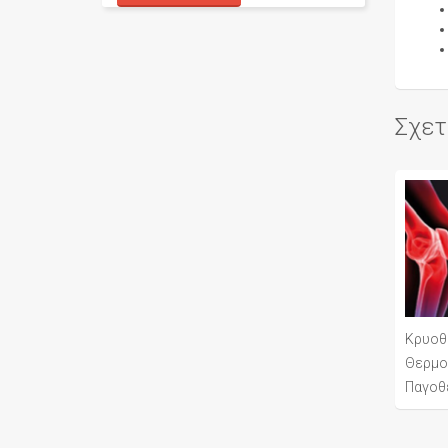
Σχετ
Κρυοθ
Θερμο
Παγοθ