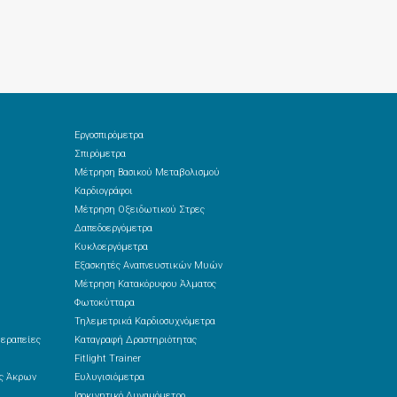
Εργοσπιρόμετρα
Σπιρόμετρα
Μέτρηση Βασικού Μεταβολισμού
Καρδιογράφοι
Μέτρηση Οξειδωτικού Στρες
Δαπεδοεργόμετρα
Κυκλοεργόμετρα
Εξασκητές Αναπνευστικών Μυών
Μέτρηση Κατακόρυφου Άλματος
Φωτοκύτταρα
Τηλεμετρικά Καρδιοσυχνόμετρα
θεραπείες
Καταγραφή Δραστηριότητας
Fitlight Trainer
ές Άκρων
Ευλυγισιόμετρα
Ισοκινητικό Δυναμόμετρο