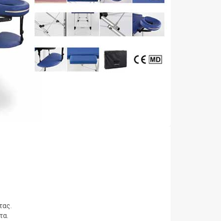
τας.
τα.