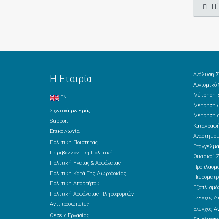
Πί
Ανάλυση Σ
Η Εταιρία
Λογισμικό
Μέτρηση Β
EN
Μέτρηση φ
Σχετικά με εμάς
Μέτρηση ο
Support
Καταγραφή
Επικοινωνία
Αναστημόμ
Πολιτική Ποιότητας
Επαγγελμα
Περιβαλλοντική Πολιτική
Οικιακοί Ζ
Πολιτική Υγείας & Ασφάλειας
Προπλάσμ
Πολιτική Κατά Της Δωροδοκίας
Πιεσόμετρ
Πολιτική Απορρήτου
Εξοπλισμός
Πολιτική Ασφάλειας Πληροφοριών
Έλεγχος Δ
Αντιπροσωπείες
Έλεγχος Α
Θέσεις Εργασίας