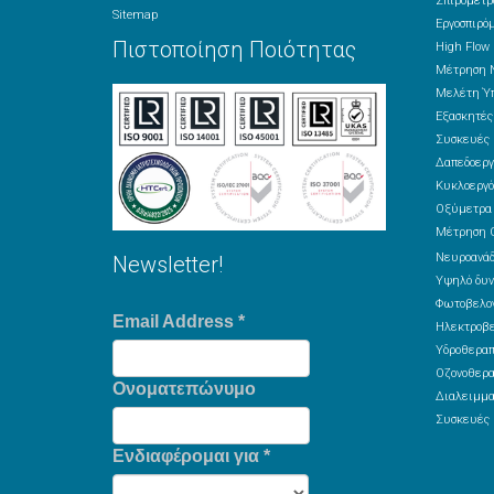
Σπιρόμετρ
Sitemap
Εργοσπιρό
Πιστοποίηση Ποιότητας
High Flow
Μέτρηση 
Μελέτη Ύπ
Εξασκητέ
Συσκευές 
Δαπεδοεργ
Κυκλοεργό
Οξύμετρα
Μέτρηση 
Νευροανά
Newsletter!
Υψηλό δυν
Φωτοβελον
Email Address
*
Ηλεκτροβε
Υδροθεραπ
Οζονοθερα
Ονοματεπώνυμο
Διαλειμμα
Συσκευές 
Ενδιαφέρομαι για
*