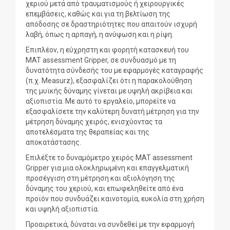
χεριού μετά από τραυματισμούς ή χειρουργικές
επεμβάσεις, καθώς και για τη βελτίωση της
απόδοσης σε δραστηριότητες που απαιτούν ισχυρή
λαβή, όπως η αρπαγή, η ανύψωση και η ρίψη.
Επιπλέον, η εύχρηστη και φορητή κατασκευή του
MAT assessment Gripper, σε συνδυασμό με τη
δυνατότητα σύνδεσής του με εφαρμογές καταγραφής
(π.χ. Measurz), εξασφαλίζει ότι η παρακολούθηση
της μυϊκής δύναμης γίνεται με υψηλή ακρίβεια και
αξιοπιστία. Με αυτό το εργαλείο, μπορείτε να
εξασφαλίσετε την καλύτερη δυνατή μέτρηση για την
μέτρηση δύναμης χειρός, ενισχύοντας τα
αποτελέσματα της θεραπείας και της
αποκατάστασης.
Επιλέξτε το δυναμόμετρο χειρός MAT assessment
Gripper για μια ολοκληρωμένη και επαγγελματική
προσέγγιση στη μέτρηση και αξιολόγηση της
δύναμης του χεριού, και επωφεληθείτε από ένα
προϊόν που συνδυάζει καινοτομία, ευκολία στη χρήση
και υψηλή αξιοπιστία.
Προαιρετικά, δύναται να συνδεθεί με την εφαρμογή