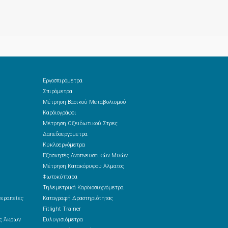
Εργοσπιρόμετρα
Σπιρόμετρα
Μέτρηση Βασικού Μεταβολισμού
Καρδιογράφοι
Μέτρηση Οξειδωτικού Στρες
Δαπεδοεργόμετρα
Κυκλοεργόμετρα
Εξασκητές Αναπνευστικών Μυών
Μέτρηση Κατακόρυφου Άλματος
Φωτοκύτταρα
Τηλεμετρικά Καρδιοσυχνόμετρα
θεραπείες
Καταγραφή Δραστηριότητας
Fitlight Trainer
ές Άκρων
Ευλυγισιόμετρα