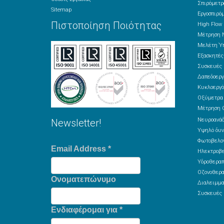
Σπιρόμετρ
Sitemap
Εργοσπιρό
Πιστοποίηση Ποιότητας
High Flow
Μέτρηση 
Μελέτη Ύπ
Εξασκητέ
Συσκευές 
Δαπεδοεργ
Κυκλοεργό
Οξύμετρα
Μέτρηση 
Νευροανά
Newsletter!
Υψηλό δυν
Φωτοβελον
Email Address
*
Ηλεκτροβε
Υδροθεραπ
Οζονοθερα
Ονοματεπώνυμο
Διαλειμμα
Συσκευές 
Ενδιαφέρομαι για
*