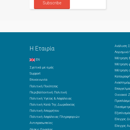
Ανάλυση Σ
Η Εταιρία
Λογισμικό
Μέτρηση Β
EN
Μέτρηση φ
Σχετικά με εμάς
Μέτρηση ο
Support
Καταγραφή
Επικοινωνία
Αναστημόμ
Πολιτική Ποιότητας
Επαγγελμα
Περιβαλλοντική Πολιτική
Οικιακοί Ζ
Πολιτική Υγείας & Ασφάλειας
Προπλάσμ
Πολιτική Κατά Της Δωροδοκίας
Πιεσόμετρ
Πολιτική Απορρήτου
Εξοπλισμός
Πολιτική Ασφάλειας Πληροφοριών
Έλεγχος Δ
Αντιπροσωπείες
Έλεγχος Α
Θέσεις Εργασίας