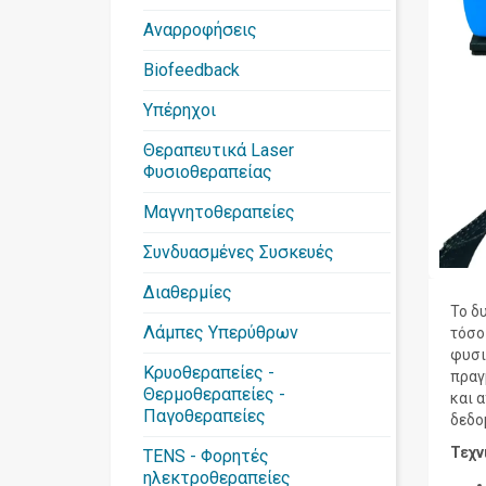
Αναρροφήσεις
Biofeedback
Υπέρηχοι
Θεραπευτικά Laser
Φυσιοθεραπείας
Μαγνητοθεραπείες
Συνδυασμένες Συσκευές
Διαθερμίες
Το δ
Λάμπες Υπερύθρων
τόσο
φυσι
Κρυοθεραπείες -
πραγ
Θερμοθεραπείες -
και 
Παγοθεραπείες
δεδομ
Τεχν
TENS - Φορητές
ηλεκτροθεραπείες