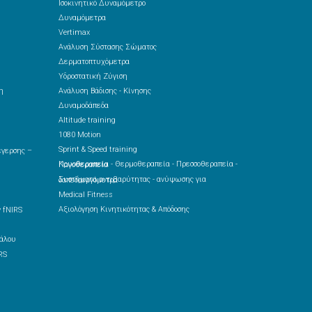
Ισοκινητικό Δυναμόμετρο
Δυναμόμετρα
Vertimax
Ανάλυση Σύστασης Σώματος
Δερματοπτυχόμετρα
Υδροστατική Ζύγιση
η
Ανάλυση Βάδισης - Κίνησης
Δυναμοδάπεδα
Altitude training
1080 Motion
Sprint & Speed training
Κρυοθεραπεία - Θερμοθεραπεία - Πρεσσοθεραπεία - Παγοθεραπεία
Συστήματα αντιβαρύτητας - ανύψωσης για δαπεδοεργόμετρα
Medical Fitness
Αξιολόγηση Κινητικότητας & Απόδοσης
 fNIRS
RS