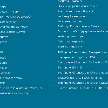
Κρεβάτια Θεραπείας
α
Εξοπλισμός φυσικοθεραπευτηρίου
μετρα
Αναπνευστική φυσικοθεραπεία
 Oxygen Therapy
Καρδιακή Αποκατάσταση
NO - Φλεγμονή Αεραγωγών
Ρομποτικά συστήματα
νου κατ΄οίκον
Ανάλυση - Επανεκπαίδευση Βάδισης
ς Αναπνευστικών Μυών
Λειτουργική αξιολόγηση & επανεκπαίδευσ
Εκκαθάρισης Βλέννας
Ισοκίνηση - Δυναμόμετρα
όμετρα
Παθητική Κινητοποίηση
μετρα
Θεραπευτική Άσκηση
CO
Συστήματα Διακρανιακής Μαγνητικής Διέγερσης – TMS
Ηλεκτροεγκεφαλογράφοι – EEG
δραση
Διακρανιακοί Ηλεκτρικοί Ερεθιστές – tES
αμικό
Συστήματα EEG - tES
ισμός
Συστήματα Μέτρησης Οξυγόνωσης Μυών
λονισμός
Συσκευές fNIRS για Βρέφη και Νήπια
εία παχέος εντέρου
πεία
Συστήματα Μέτρησης Οξυγόνωσης Εγκεφάλου fNIRS
τική Θεραπεία Υποξίας - Υπεροξίας
Πλήρες Σύστημα EEG-fNIRS / EEG-tES-fNI
κυτταρικής αναγέννησης