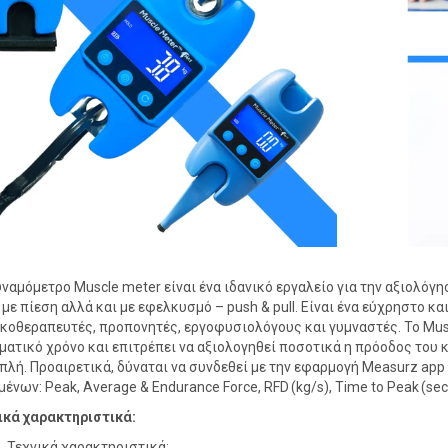
υναμόμετρο Muscle meter είναι ένα ιδανικό εργαλείο για την αξιολόγη
 με πίεση αλλά και με εφελκυσμό – push & pull. Είναι ένα εύχρηστο κ
κοθεραπευτές, προπονητές, εργοφυσιολόγους και γυμναστές. Το Musc
ματικό χρόνο και επιτρέπει να αξιολογηθεί ποσοτικά η πρόοδος του κ
απλή. Προαιρετικά, δύναται να συνδεθεί με την εφαρμογή Measurz ap
ένων: Peak, Average & Endurance Force, RFD (kg/s), Time to Peak (sec
ικά χαρακτηριστικά:
Τεχνικά χαρακτηριστικά: