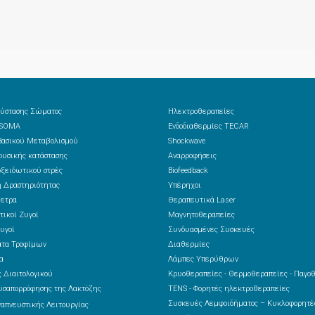
ύστασης Σώματος
Ηλεκτροθεραπείες
 SOMA
Ενδοδιαθερμίες TECAR
ασικού Μεταβολισμού
Shockwave
υσικής κατάστασης
Αναρροφήσεις
ξειδωτικού στρές
Biofeedback
 Δραστηριότητας
Υπέρηχοι
ετρα
Θεραπευτικά Laser
τικοί Ζυγοί
Μαγνητοθεραπείες
υγοί
Συνδυασμένες Συσκευές
ατα Τροφίμων
Διαθερμίες
α
Λάμπες Υπερύθρων
 Διαιτολογικού
Κρυοθεραπείες - Θερμοθεραπείες - Παγο
υσαπορρόφησης της Λακτόζης
TENS - Φορητές ηλεκτροθεραπείες
Συσκευές Λεμφοιδήματος – Κυκλοφορητ
ναπνευστικής Λειτουργίας