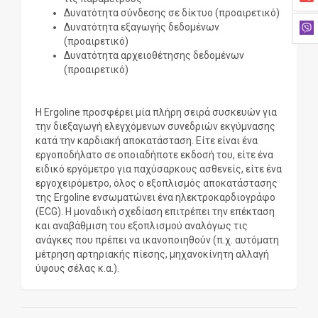
Δυνατότητα σύνδεσης σε δίκτυο (προαιρετικό)
Δυνατότητα εξαγωγής δεδομένων
(προαιρετικό)
Δυνατότητα αρχειοθέτησης δεδομένων
(προαιρετικό)
Η Ergoline προσφέρει μία πλήρη σειρά συσκευών για
την διεξαγωγή ελεγχόμενων συνεδριών εκγύμνασης
κατά την καρδιακή αποκατάσταση. Είτε είναι ένα
εργοποδήλατο σε οποιαδήποτε εκδοσή του, είτε ένα
ειδικό εργόμετρο για παχύσαρκους ασθενείς, είτε ένα
εργοχειρόμετρο, όλος ο εξοπλισμός αποκατάστασης
της Ergoline ενσωματώνει ένα ηλεκτροκαρδιογράφο
(ECG). Η μοναδική σχεδίαση επιτρέπει την επέκταση
και αναβάθμιση του εξοπλισμού αναλόγως τις
ανάγκες που πρέπει να ικανοποιηθούν (π.χ. αυτόματη
μέτρηση αρτηριακής πίεσης, μηχανοκίνητη αλλαγή
ύψους σέλας κ.α.).