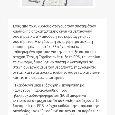
Ένας από τους κύριους στόχους των συστημάτων
καρδιακής αποκατάστασης είναι να βελτιώνουν
συστηματικά την απόδοση του καρδιαγγειακού
συστήματος. Η εκγύμναση σε εργόμετρο με βάση
τυποποιημένα πρωτόκολλα έχει γίνει ενα
καθιερωμένο πρότυπο για την επίτευξη αυτού του
στόχου. Έτσι, η Ergoline ανέπτυξε το ERS, του οποίου
το ανώτερο, διαισθητικό σύστημα λειτουργεί σε
στενή συνεργασία με τον θεράποντα επαγγελματία
υγείας και είναι αρκετά ευέλικτο ώστε να ικανοποιεί
και τις πιο ακραίες απαιτήσεις.
Η καρδιαγγειακή εξάσκηση / εκγύμναση με
ταυτόχρονη παρακολούθηση του
ηλεκτροκαρδιογραφήματος (ECG) μπορεί να
εκτελεστεί σε μέχρι και 16 ασθενείς ταυτόχρονα. Το
λογισμικό του ERS ελέγχει καθόλη την διάρκεια της
συνεδρίας τον κάθε ασθενή αυτόνομα και παράλληλα,