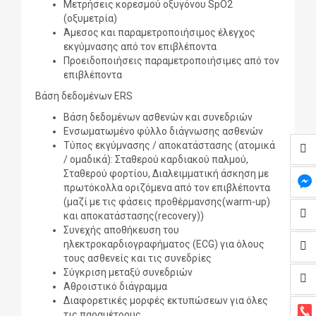
Μετρήσεις κορεσμού οξυγόνου SpO2
(οξυμετρία)
Άμεσος και παραμετροποιήσιμος έλεγχος
εκγύμνασης από τον επιβλέποντα
Προειδοποιήσεις παραμετροποιήσιμες από τον
επιβλέποντα
Βάση δεδομένων ERS
Βάση δεδομένων ασθενών και συνεδριών
Ενσωματωμένο φύλλο διάγνωσης ασθενών
Τύπος εκγύμνασης / αποκατάστασης (ατομικά
/ ομαδικά): Σταθερού καρδιακού παλμού,
Σταθερού φορτίου, Διαλειμματική άσκηση με
πρωτόκολλα οριζόμενα από τον επιβλέποντα
(μαζί με τις φάσεις προθέρμανσης(warm-up)
και αποκατάστασης(recovery))
Συνεχής αποθήκευση του
ηλεκτροκαρδιογραφήματος (ECG) για όλους
τους ασθενείς και τις συνεδρίες
Σύγκριση μεταξύ συνεδριών
Αθροιστικό διάγραμμα
Διαφορετικές μορφές εκτυπώσεων για όλες
τις παραμέτρους