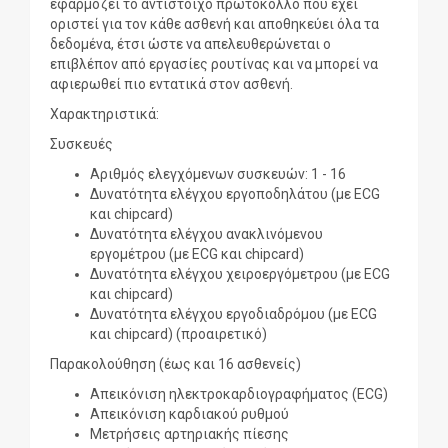
εφαρμόζει το αντίστοιχο πρωτόκολλο που έχει
οριστεί για τον κάθε ασθενή και αποθηκεύει όλα τα
δεδομένα, έτσι ώστε να απελευθερώνεται ο
επιβλέπον από εργασίες ρουτίνας και να μπορεί να
αφιερωθεί πιο εντατικά στον ασθενή.
Χαρακτηριστικά:
Συσκευές
Αριθμός ελεγχόμενων συσκευών: 1 - 16
Δυνατότητα ελέγχου εργοποδηλάτου (με ECG
και chipcard)
Δυνατότητα ελέγχου ανακλινόμενου
εργομέτρου (με ECG και chipcard)
Δυνατότητα ελέγχου χειροεργόμετρου (με ECG
και chipcard)
Δυνατότητα ελέγχου εργοδιαδρόμου (με ECG
και chipcard) (προαιρετικό)
Παρακολούθηση (έως και 16 ασθενείς)
Απεικόνιση ηλεκτροκαρδιογραφήματος (ECG)
Απεικόνιση καρδιακού ρυθμού
Μετρήσεις αρτηριακής πίεσης