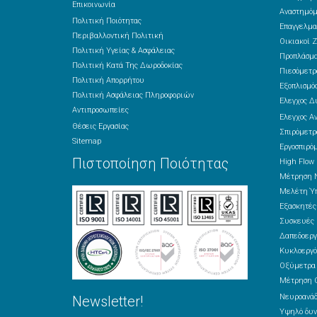
Επικοινωνία
Αναστημόμ
Πολιτική Ποιότητας
Επαγγελμα
Περιβαλλοντική Πολιτική
Οικιακοί Ζ
Πολιτική Υγείας & Ασφάλειας
Προπλάσμ
Πολιτική Κατά Της Δωροδοκίας
Πιεσόμετρ
Πολιτική Απορρήτου
Εξοπλισμός
Πολιτική Ασφάλειας Πληροφοριών
Έλεγχος Δ
Αντιπροσωπείες
Έλεγχος Α
Θέσεις Εργασίας
Σπιρόμετρ
Sitemap
Εργοσπιρό
Πιστοποίηση Ποιότητας
High Flow
Μέτρηση 
Μελέτη Ύπ
Εξασκητέ
Συσκευές 
Δαπεδοεργ
Κυκλοεργό
Οξύμετρα
Μέτρηση 
Νευροανά
Newsletter!
Υψηλό δυν