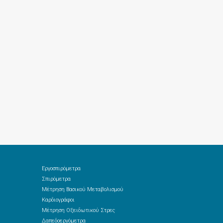
Εργοσπιρόμετρα
Σπιρόμετρα
Μέτρηση Βασικού Μεταβολισμού
Καρδιογράφοι
Μέτρηση Οξειδωτικού Στρες
Δαπεδοεργόμετρα