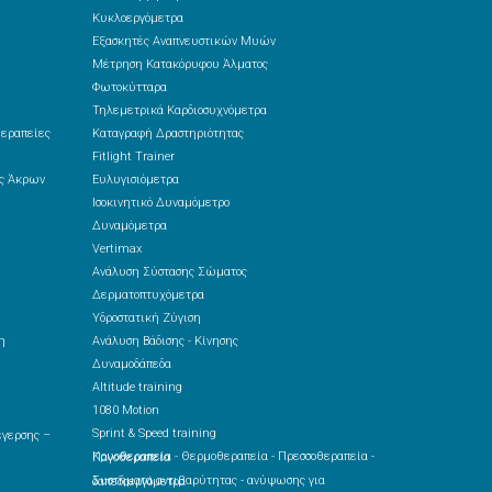
Κυκλοεργόμετρα
Εξασκητές Αναπνευστικών Μυών
Μέτρηση Κατακόρυφου Άλματος
Φωτοκύτταρα
Τηλεμετρικά Καρδιοσυχνόμετρα
θεραπείες
Καταγραφή Δραστηριότητας
Fitlight Trainer
ές Άκρων
Ευλυγισιόμετρα
Ισοκινητικό Δυναμόμετρο
Δυναμόμετρα
Vertimax
Ανάλυση Σύστασης Σώματος
Δερματοπτυχόμετρα
Υδροστατική Ζύγιση
η
Ανάλυση Βάδισης - Κίνησης
Δυναμοδάπεδα
Altitude training
1080 Motion
Sprint & Speed training
Κρυοθεραπεία - Θερμοθεραπεία - Πρεσσοθεραπεία - Παγοθεραπεία
Συστήματα αντιβαρύτητας - ανύψωσης για δαπεδοεργόμετρα