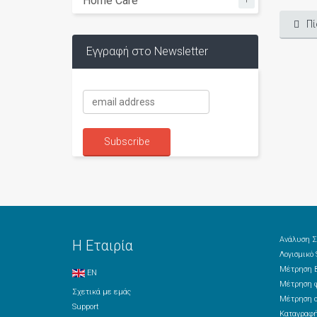
Home Care
Πί
Εγγραφή στο Newsletter
Ανάλυση Σ
Η Εταιρία
Λογισμικό
Μέτρηση Β
EN
Μέτρηση φ
Σχετικά με εμάς
Μέτρηση ο
Support
Καταγραφή