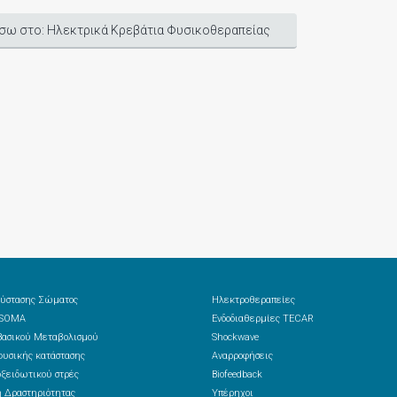
σω στο: Ηλεκτρικά Κρεβάτια Φυσικοθεραπείας
ύστασης Σώματος
Ηλεκτροθεραπείες
 SOMA
Ενδοδιαθερμίες TECAR
ασικού Μεταβολισμού
Shockwave
υσικής κατάστασης
Αναρροφήσεις
ξειδωτικού στρές
Biofeedback
 Δραστηριότητας
Υπέρηχοι