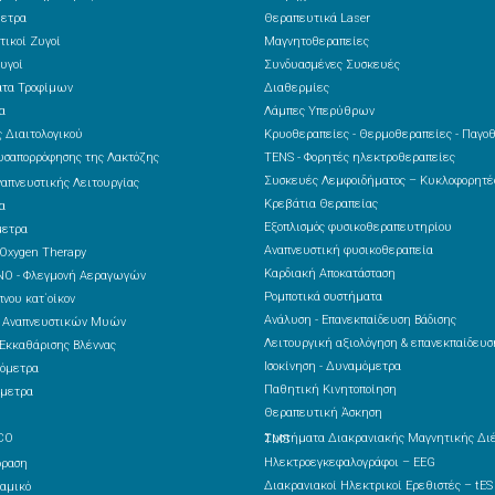
ετρα
Θεραπευτικά Laser
τικοί Ζυγοί
Μαγνητοθεραπείες
υγοί
Συνδυασμένες Συσκευές
ατα Τροφίμων
Διαθερμίες
α
Λάμπες Υπερύθρων
 Διαιτολογικού
Κρυοθεραπείες - Θερμοθεραπείες - Παγο
υσαπορρόφησης της Λακτόζης
TENS - Φορητές ηλεκτροθεραπείες
Συσκευές Λεμφοιδήματος – Κυκλοφορητ
ναπνευστικής Λειτουργίας
Κρεβάτια Θεραπείας
α
Εξοπλισμός φυσικοθεραπευτηρίου
μετρα
Αναπνευστική φυσικοθεραπεία
 Oxygen Therapy
Καρδιακή Αποκατάσταση
NO - Φλεγμονή Αεραγωγών
Ρομποτικά συστήματα
νου κατ΄οίκον
Ανάλυση - Επανεκπαίδευση Βάδισης
ς Αναπνευστικών Μυών
Λειτουργική αξιολόγηση & επανεκπαίδευσ
Εκκαθάρισης Βλέννας
Ισοκίνηση - Δυναμόμετρα
όμετρα
Παθητική Κινητοποίηση
μετρα
Θεραπευτική Άσκηση
CO
Συστήματα Διακρανιακής Μαγνητικής Διέγερσης – TMS
Ηλεκτροεγκεφαλογράφοι – EEG
δραση
Διακρανιακοί Ηλεκτρικοί Ερεθιστές – tES
αμικό