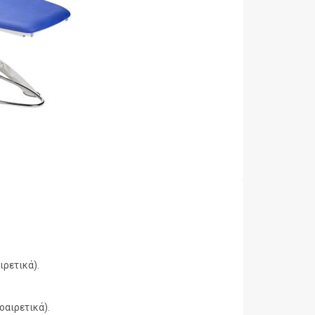
ρετικά).
οαιρετικά).