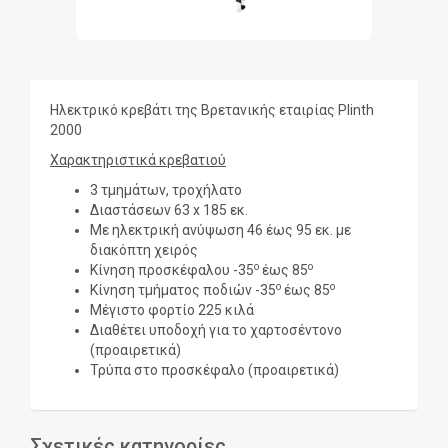
Ηλεκτρικό κρεβάτι της Βρετανικής εταιρίας Plinth
2000
Χαρακτηριστικά κρεβατιού
3 τμημάτων, τροχήλατο
Διαστάσεων 63 x 185 εκ.
Με ηλεκτρική ανύψωση 46 έως 95 εκ. με
διακόπτη χειρός
ο
ο
Κίνηση προσκέφαλου -35
έως 85
ο
ο
Κίνηση τμήματος ποδιών -35
έως 85
Μέγιστο φορτίο 225 κιλά
Διαθέτει υποδοχή για το χαρτοσέντονο
(προαιρετικά)
Τρύπα στο προσκέφαλο (προαιρετικά)
Σχετικές κατηγορίες