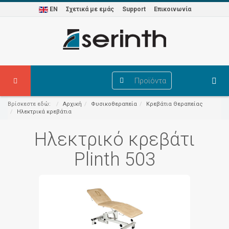
EN
Σχετικά με εμάς
Support
Επικοινωνία
Προϊόντα
Βρίσκεστε εδώ:
Αρχική
Φυσικοθεραπεία
Κρεβάτια Θεραπείας
Ηλεκτρικά κρεβάτια
Ηλεκτρικό κρεβάτι
Plinth 503