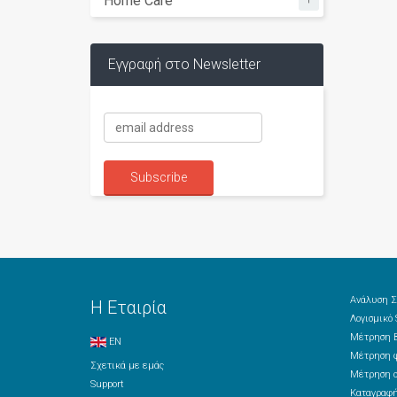
Home Care
Εγγραφή στο Newsletter
Ανάλυση Σ
Η Εταιρία
Λογισμικό
Μέτρηση Β
EN
Μέτρηση φ
Σχετικά με εμάς
Μέτρηση ο
Support
Καταγραφή