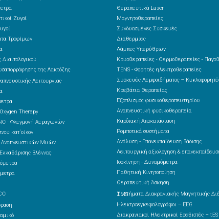
ετρα
Θεραπευτικά Laser
τικοί Ζυγοί
Μαγνητοθεραπείες
υγοί
Συνδυασμένες Συσκευές
ατα Τροφίμων
Διαθερμίες
α
Λάμπες Υπερύθρων
 Διαιτολογικού
Κρυοθεραπείες - Θερμοθεραπείες - Παγο
υσαπορρόφησης της Λακτόζης
TENS - Φορητές ηλεκτροθεραπείες
Συσκευές Λεμφοιδήματος – Κυκλοφορητ
ναπνευστικής Λειτουργίας
Κρεβάτια Θεραπείας
α
Εξοπλισμός φυσικοθεραπευτηρίου
μετρα
Αναπνευστική φυσικοθεραπεία
 Oxygen Therapy
Καρδιακή Αποκατάσταση
NO - Φλεγμονή Αεραγωγών
Ρομποτικά συστήματα
νου κατ΄οίκον
Ανάλυση - Επανεκπαίδευση Βάδισης
ς Αναπνευστικών Μυών
Λειτουργική αξιολόγηση & επανεκπαίδευσ
Εκκαθάρισης Βλέννας
Ισοκίνηση - Δυναμόμετρα
όμετρα
Παθητική Κινητοποίηση
μετρα
Θεραπευτική Άσκηση
CO
Συστήματα Διακρανιακής Μαγνητικής Διέγερσης – TMS
Ηλεκτροεγκεφαλογράφοι – EEG
δραση
Διακρανιακοί Ηλεκτρικοί Ερεθιστές – tES
αμικό