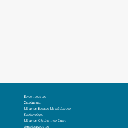
Εργοσπιρόμετρα
Σπιρόμετρα
Μέτρηση Βασικού Μεταβολισμού
Καρδιογράφοι
Μέτρηση Οξειδωτικού Στρες
Δαπεδοεργόμετρα