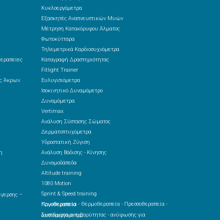
Κυκλοεργόμετρα
Εξασκητές Αναπνευστικών Μυών
Μέτρηση Κατακόρυφου Άλματος
Φωτοκύτταρα
Τηλεμετρικά Καρδιοσυχνόμετρα
θεραπείες
Καταγραφή Δραστηριότητας
Fitlight Trainer
ές Άκρων
Ευλυγισιόμετρα
Ισοκινητικό Δυναμόμετρο
Δυναμόμετρα
Vertimax
Ανάλυση Σύστασης Σώματος
Δερματοπτυχόμετρα
Υδροστατική Ζύγιση
η
Ανάλυση Βάδισης - Κίνησης
Δυναμοδάπεδα
Altitude training
1080 Motion
Sprint & Speed training
Κρυοθεραπεία - Θερμοθεραπεία - Πρεσσοθεραπεία - Παγοθεραπεία
Συστήματα αντιβαρύτητας - ανύψωσης για δαπεδοεργόμετρα