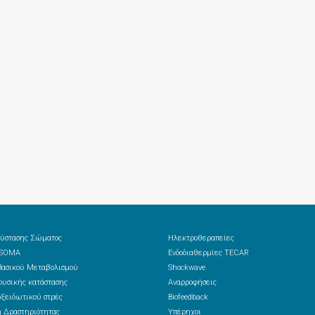
ύστασης Σώματος
Ηλεκτροθεραπείες
 SOMA
Ενδοδιαθερμίες TECAR
ασικού Μεταβολισμού
Shockwave
υσικής κατάστασης
Αναρροφήσεις
ξειδωτικού στρές
Biofeedback
 Δραστηριότητας
Υπέρηχοι