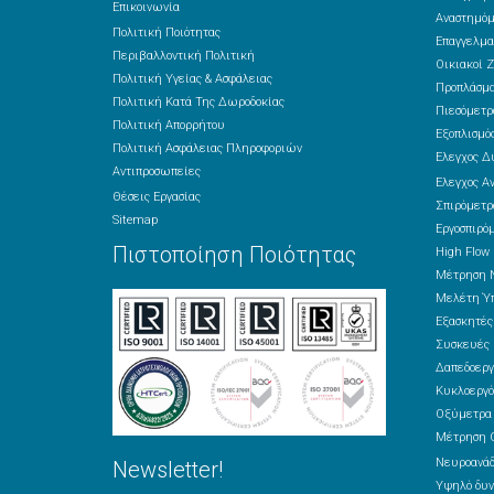
Επικοινωνία
Αναστημόμ
Πολιτική Ποιότητας
Επαγγελμα
Περιβαλλοντική Πολιτική
Οικιακοί Ζ
Πολιτική Υγείας & Ασφάλειας
Προπλάσμ
Πολιτική Κατά Της Δωροδοκίας
Πιεσόμετρ
Πολιτική Απορρήτου
Εξοπλισμός
Πολιτική Ασφάλειας Πληροφοριών
Έλεγχος Δ
Αντιπροσωπείες
Έλεγχος Α
Θέσεις Εργασίας
Σπιρόμετρ
Sitemap
Εργοσπιρό
Πιστοποίηση Ποιότητας
High Flow
Μέτρηση 
Μελέτη Ύπ
Εξασκητέ
Συσκευές 
Δαπεδοεργ
Κυκλοεργό
Οξύμετρα
Μέτρηση 
Νευροανά
Newsletter!
Υψηλό δυν