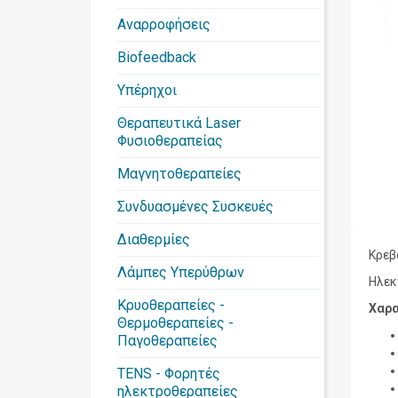
Αναρροφήσεις
Biofeedback
Υπέρηχοι
Θεραπευτικά Laser
Φυσιοθεραπείας
Μαγνητοθεραπείες
Συνδυασμένες Συσκευές
Διαθερμίες
Κρεβ
Λάμπες Υπερύθρων
Ηλεκ
Κρυοθεραπείες -
Χαρα
Θερμοθεραπείες -
Παγοθεραπείες
TENS - Φορητές
ηλεκτροθεραπείες