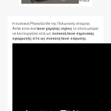
Η συσκευή PhysioGo lite της Πολωνικής εταιρίας
Astar είναι ένα
laser χαμηλής ισχύος
το οποίο μπορεί
να λειτουργήσει είτε ως
συσκευή laser σημειακής
εφαρμογής είτε ως συσκευή laser σάρωσης.