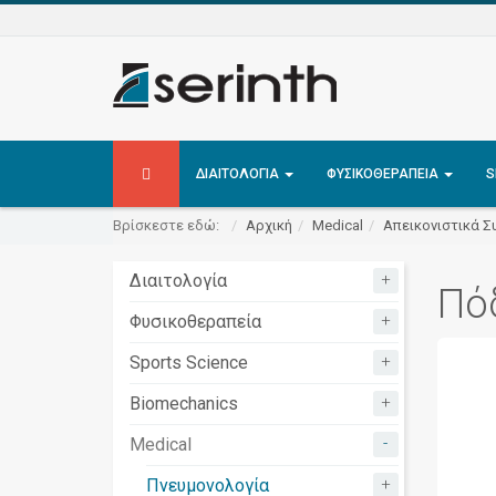
ΔΙΑΙΤΟΛΟΓΊΑ
ΦΥΣΙΚΟΘΕΡΑΠΕΊΑ
S
Βρίσκεστε εδώ:
Αρχική
Medical
Απεικονιστικά Σ
+
Διαιτολογία
Πό
+
Φυσικοθεραπεία
+
Sports Science
+
Biomechanics
-
Medical
+
Πνευμονολογία