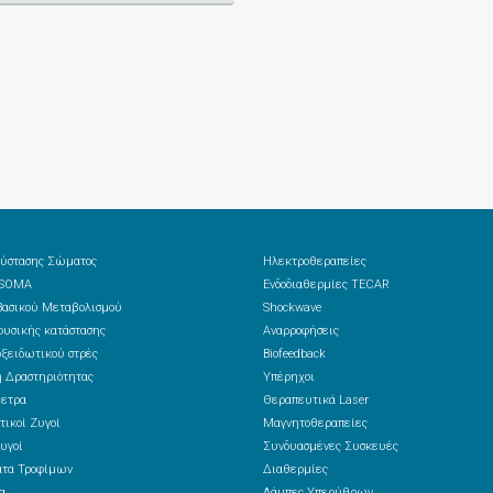
ύστασης Σώματος
Ηλεκτροθεραπείες
 SOMA
Ενδοδιαθερμίες TECAR
ασικού Μεταβολισμού
Shockwave
υσικής κατάστασης
Αναρροφήσεις
ξειδωτικού στρές
Biofeedback
 Δραστηριότητας
Υπέρηχοι
ετρα
Θεραπευτικά Laser
τικοί Ζυγοί
Μαγνητοθεραπείες
υγοί
Συνδυασμένες Συσκευές
ατα Τροφίμων
Διαθερμίες
α
Λάμπες Υπερύθρων