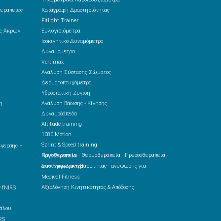
θεραπείες
Καταγραφή Δραστηριότητας
Fitlight Trainer
ές Άκρων
Ευλυγισιόμετρα
Ισοκινητικό Δυναμόμετρο
Δυναμόμετρα
Vertimax
Ανάλυση Σύστασης Σώματος
Δερματοπτυχόμετρα
Υδροστατική Ζύγιση
η
Ανάλυση Βάδισης - Κίνησης
Δυναμοδάπεδα
Altitude training
1080 Motion
Sprint & Speed training
Κρυοθεραπεία - Θερμοθεραπεία - Πρεσσοθεραπεία - Παγοθεραπεία
Συστήματα αντιβαρύτητας - ανύψωσης για δαπεδοεργόμετρα
Medical Fitness
Αξιολόγηση Κινητικότητας & Απόδοσης
 fNIRS
RS