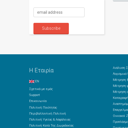
Ανάλυση Σ
Η Εταιρία
Λογισμικό
Μέτρηση Β
EN
Μέτρηση φ
Σχετικά με εμάς
Μέτρηση ο
Support
Καταγραφή
Επικοινωνία
Αναστημόμ
Πολιτική Ποιότητας
Επαγγελμα
Περιβαλλοντική Πολιτική
Οικιακοί Ζ
Πολιτική Υγείας & Ασφάλειας
Προπλάσμ
Πολιτική Κατά Της Δωροδοκίας
Πιεσόμετρ