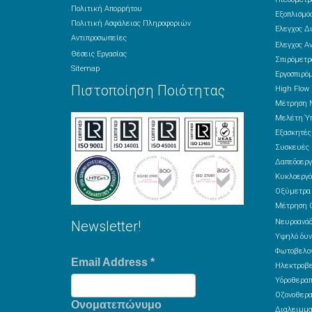
Πολιτική Απορρήτου
Εξοπλισμός
Πολιτική Ασφάλειας Πληροφοριών
Έλεγχος Δ
Αντιπροσωπείες
Έλεγχος Α
Θέσεις Εργασίας
Σπιρόμετρ
Sitemap
Εργοσπιρό
Πιστοποίηση Ποιότητας
High Flow
Μέτρηση 
Μελέτη Ύπ
Εξασκητέ
Συσκευές 
Δαπεδοεργ
Κυκλοεργό
Οξύμετρα
Μέτρηση 
Νευροανά
Newsletter!
Υψηλό δυν
Φωτοβελον
Email Address
*
Ηλεκτροβε
Υδροθεραπ
Οζονοθερα
Ονοματεπώνυμο
Διαλειμμα