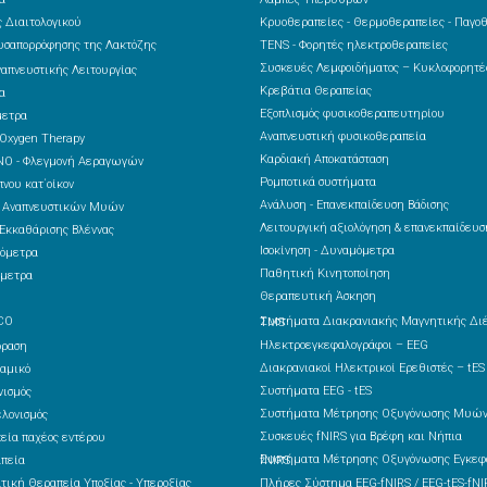
 Διαιτολογικού
Κρυοθεραπείες - Θερμοθεραπείες - Παγο
υσαπορρόφησης της Λακτόζης
TENS - Φορητές ηλεκτροθεραπείες
Συσκευές Λεμφοιδήματος – Κυκλοφορητ
ναπνευστικής Λειτουργίας
Κρεβάτια Θεραπείας
α
Εξοπλισμός φυσικοθεραπευτηρίου
μετρα
Αναπνευστική φυσικοθεραπεία
 Oxygen Therapy
Καρδιακή Αποκατάσταση
NO - Φλεγμονή Αεραγωγών
Ρομποτικά συστήματα
νου κατ΄οίκον
Ανάλυση - Επανεκπαίδευση Βάδισης
ς Αναπνευστικών Μυών
Λειτουργική αξιολόγηση & επανεκπαίδευσ
Εκκαθάρισης Βλέννας
Ισοκίνηση - Δυναμόμετρα
όμετρα
Παθητική Κινητοποίηση
μετρα
Θεραπευτική Άσκηση
CO
Συστήματα Διακρανιακής Μαγνητικής Διέγερσης – TMS
Ηλεκτροεγκεφαλογράφοι – EEG
δραση
Διακρανιακοί Ηλεκτρικοί Ερεθιστές – tES
αμικό
Συστήματα EEG - tES
ισμός
Συστήματα Μέτρησης Οξυγόνωσης Μυών
λονισμός
Συσκευές fNIRS για Βρέφη και Νήπια
εία παχέος εντέρου
πεία
Συστήματα Μέτρησης Οξυγόνωσης Εγκεφάλου fNIRS
τική Θεραπεία Υποξίας - Υπεροξίας
Πλήρες Σύστημα EEG-fNIRS / EEG-tES-fNI