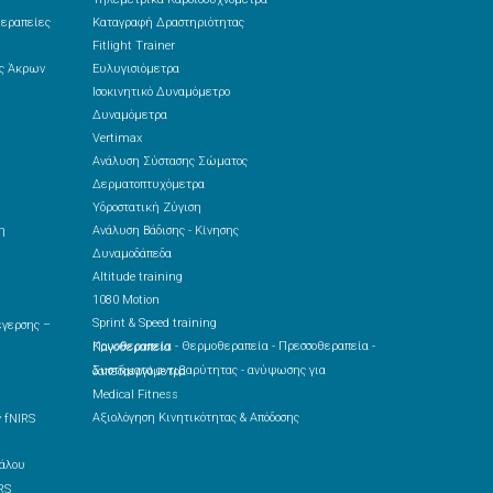
θεραπείες
Καταγραφή Δραστηριότητας
Fitlight Trainer
ές Άκρων
Ευλυγισιόμετρα
Ισοκινητικό Δυναμόμετρο
Δυναμόμετρα
Vertimax
Ανάλυση Σύστασης Σώματος
Δερματοπτυχόμετρα
Υδροστατική Ζύγιση
η
Ανάλυση Βάδισης - Κίνησης
Δυναμοδάπεδα
Altitude training
1080 Motion
Sprint & Speed training
Κρυοθεραπεία - Θερμοθεραπεία - Πρεσσοθεραπεία - Παγοθεραπεία
Συστήματα αντιβαρύτητας - ανύψωσης για δαπεδοεργόμετρα
Medical Fitness
Αξιολόγηση Κινητικότητας & Απόδοσης
 fNIRS
RS