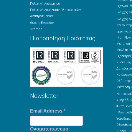
Πολιτική Απορρήτου
Εξοπλισμός
Πολιτική Ασφάλειας Πληροφοριών
Έλεγχος Δ
Αντιπροσωπείες
Έλεγχος Α
Θέσεις Εργασίας
Σπιρόμετρ
Sitemap
Εργοσπιρό
Πιστοποίηση Ποιότητας
High Flow
Μέτρηση 
Μελέτη Ύπ
Εξασκητέ
Συσκευές 
Δαπεδοεργ
Κυκλοεργό
Οξύμετρα
Μέτρηση 
Νευροανά
Newsletter!
Υψηλό δυν
Φωτοβελον
Email Address
*
Ηλεκτροβε
Υδροθεραπ
Οζονοθερα
Ονοματεπώνυμο
Διαλειμμα