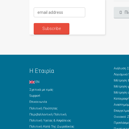
Πί
Ανάλυση Σ
Η Εταιρία
Λογισμικό
Μέτρηση Β
EN
Μέτρηση φ
Σχετικά με εμάς
Μέτρηση ο
Support
Καταγραφή
Επικοινωνία
Αναστημόμ
Πολιτική Ποιότητας
Επαγγελμα
Περιβαλλοντική Πολιτική
Οικιακοί Ζ
Πολιτική Υγείας & Ασφάλειας
Προπλάσμ
Πολιτική Κατά Της Δωροδοκίας
Πιεσόμετρ