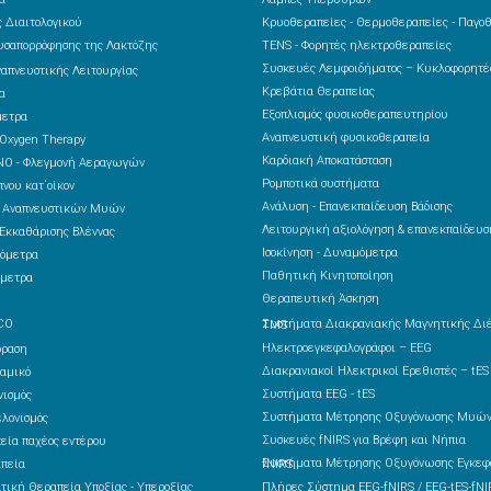
 Διαιτολογικού
Κρυοθεραπείες - Θερμοθεραπείες - Παγο
υσαπορρόφησης της Λακτόζης
TENS - Φορητές ηλεκτροθεραπείες
Συσκευές Λεμφοιδήματος – Κυκλοφορητ
ναπνευστικής Λειτουργίας
Κρεβάτια Θεραπείας
α
Εξοπλισμός φυσικοθεραπευτηρίου
μετρα
Αναπνευστική φυσικοθεραπεία
 Oxygen Therapy
Καρδιακή Αποκατάσταση
NO - Φλεγμονή Αεραγωγών
Ρομποτικά συστήματα
νου κατ΄οίκον
Ανάλυση - Επανεκπαίδευση Βάδισης
ς Αναπνευστικών Μυών
Λειτουργική αξιολόγηση & επανεκπαίδευσ
Εκκαθάρισης Βλέννας
Ισοκίνηση - Δυναμόμετρα
όμετρα
Παθητική Κινητοποίηση
μετρα
Θεραπευτική Άσκηση
CO
Συστήματα Διακρανιακής Μαγνητικής Διέγερσης – TMS
Ηλεκτροεγκεφαλογράφοι – EEG
δραση
Διακρανιακοί Ηλεκτρικοί Ερεθιστές – tES
αμικό
Συστήματα EEG - tES
ισμός
Συστήματα Μέτρησης Οξυγόνωσης Μυών
λονισμός
Συσκευές fNIRS για Βρέφη και Νήπια
εία παχέος εντέρου
πεία
Συστήματα Μέτρησης Οξυγόνωσης Εγκεφάλου fNIRS
τική Θεραπεία Υποξίας - Υπεροξίας
Πλήρες Σύστημα EEG-fNIRS / EEG-tES-fNI