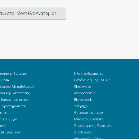
σω στο: Μοντέλα Ανατομίας
ύστασης Σώματος
Ηλεκτροθεραπείες
 SOMA
Ενδοδιαθερμίες TECAR
ασικού Μεταβολισμού
Shockwave
υσικής κατάστασης
Αναρροφήσεις
ξειδωτικού στρές
Biofeedback
 Δραστηριότητας
Υπέρηχοι
ετρα
Θεραπευτικά Laser
τικοί Ζυγοί
Μαγνητοθεραπείες
υγοί
Συνδυασμένες Συσκευές
ατα Τροφίμων
Διαθερμίες
α
Λάμπες Υπερύθρων