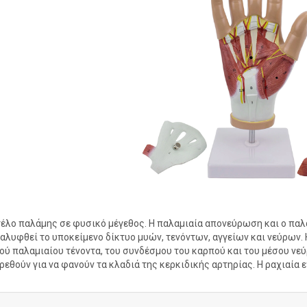
έλο παλάμης σε φυσικό μέγεθος. Η παλαμιαία απονεύρωση και ο παλ
αλυφθεί το υποκείμενο δίκτυο μυών, τενόντων, αγγείων και νεύρων. Η
ού παλαμιαίου τένοντα, του συνδέσμου του καρπού και του μέσου νε
ρεθούν για να φανούν τα κλαδιά της κερκιδικής αρτηρίας. Η ραχιαία ε