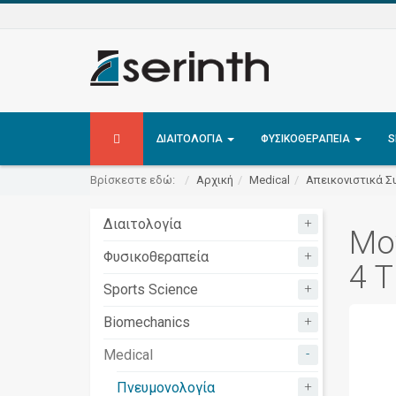
ΔΙΑΙΤΟΛΟΓΊΑ
ΦΥΣΙΚΟΘΕΡΑΠΕΊΑ
S
Βρίσκεστε εδώ:
Αρχική
Medical
Απεικονιστικά Σ
+
Διαιτολογία
Μο
+
Φυσικοθεραπεία
4 
+
Sports Science
+
Biomechanics
-
Medical
+
Πνευμονολογία