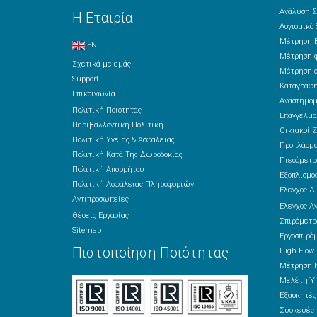
Ανάλυση Σ
Η Εταιρία
Λογισμικό
Μέτρηση Β
EN
Μέτρηση φ
Σχετικά με εμάς
Μέτρηση ο
Support
Καταγραφή
Επικοινωνία
Αναστημόμ
Πολιτική Ποιότητας
Επαγγελμα
Περιβαλλοντική Πολιτική
Οικιακοί Ζ
Πολιτική Υγείας & Ασφάλειας
Προπλάσμ
Πολιτική Κατά Της Δωροδοκίας
Πιεσόμετρ
Πολιτική Απορρήτου
Εξοπλισμός
Πολιτική Ασφάλειας Πληροφοριών
Έλεγχος Δ
Αντιπροσωπείες
Έλεγχος Α
Θέσεις Εργασίας
Σπιρόμετρ
Sitemap
Εργοσπιρό
Πιστοποίηση Ποιότητας
High Flow
Μέτρηση 
Μελέτη Ύπ
Εξασκητέ
Συσκευές 