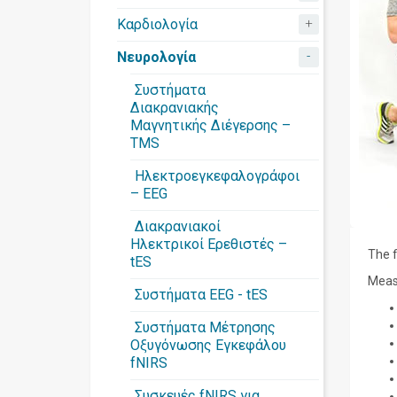
+
Καρδιολογία
-
Νευρολογία
Συστήματα
Διακρανιακής
Μαγνητικής Διέγερσης –
TMS
Ηλεκτροεγκεφαλογράφοι
– EEG
Διακρανιακοί
Ηλεκτρικοί Ερεθιστές –
The f
tES
Measu
Συστήματα EEG - tES
Συστήματα Μέτρησης
Οξυγόνωσης Εγκεφάλου
fNIRS
Συσκευές fNIRS για