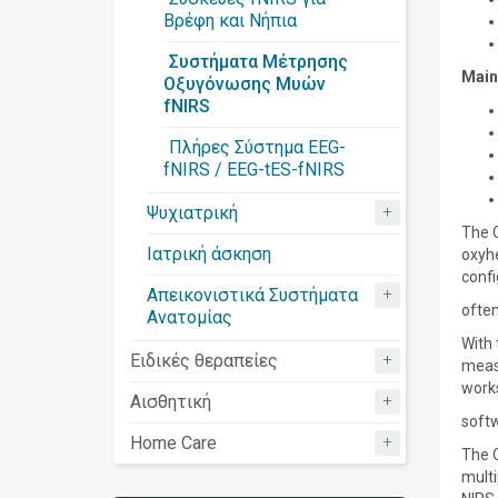
Βρέφη και Νήπια
Συστήματα Μέτρησης
Main 
Οξυγόνωσης Μυών
fNIRS
Πλήρες Σύστημα EEG-
fNIRS / EEG-tES-fNIRS
+
Ψυχιατρική
The 
Ιατρική άσκηση
oxyhe
confi
+
Απεικονιστικά Συστήματα
often
Ανατομίας
With 
+
Ειδικές θεραπείες
measu
works
+
Αισθητική
softw
+
Home Care
The 
multi