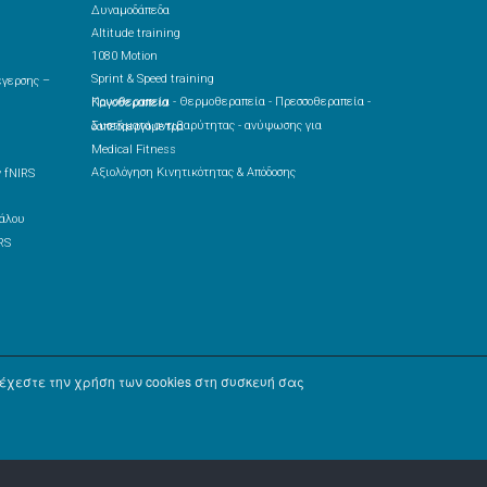
Δυναμοδάπεδα
Altitude training
1080 Motion
Sprint & Speed training
Κρυοθεραπεία - Θερμοθεραπεία - Πρεσσοθεραπεία - Παγοθεραπεία
Συστήματα αντιβαρύτητας - ανύψωσης για δαπεδοεργόμετρα
Medical Fitness
Αξιολόγηση Κινητικότητας & Απόδοσης
 fNIRS
RS
χεστε την χρήση των cookies στη συσκευή σας