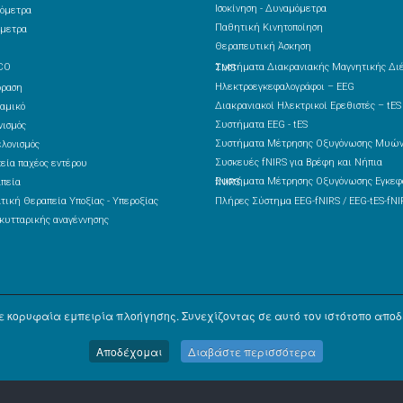
Ισοκίνηση - Δυναμόμετρα
όμετρα
Παθητική Κινητοποίηση
μετρα
Θεραπευτική Άσκηση
CO
Συστήματα Διακρανιακής Μαγνητικής Διέγερσης – TMS
Ηλεκτροεγκεφαλογράφοι – EEG
δραση
Διακρανιακοί Ηλεκτρικοί Ερεθιστές – tES
αμικό
Συστήματα EEG - tES
ισμός
Συστήματα Μέτρησης Οξυγόνωσης Μυών
λονισμός
Συσκευές fNIRS για Βρέφη και Νήπια
εία παχέος εντέρου
πεία
Συστήματα Μέτρησης Οξυγόνωσης Εγκεφάλου fNIRS
τική Θεραπεία Υποξίας - Υπεροξίας
Πλήρες Σύστημα EEG-fNIRS / EEG-tES-fNI
κυτταρικής αναγέννησης
 κορυφαία εμπειρία πλοήγησης. Συνεχίζοντας σε αυτό τον ιστότοπο αποδέ
Αποδέχομαι
Διαβάστε περισσότερα