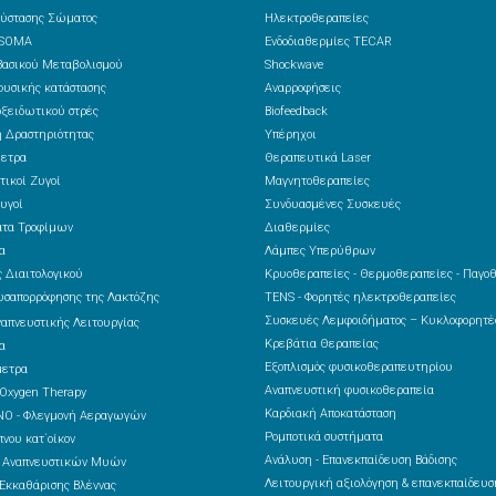
ύστασης Σώματος
Ηλεκτροθεραπείες
 SOMA
Ενδοδιαθερμίες TECAR
ασικού Μεταβολισμού
Shockwave
υσικής κατάστασης
Αναρροφήσεις
ξειδωτικού στρές
Biofeedback
 Δραστηριότητας
Υπέρηχοι
ετρα
Θεραπευτικά Laser
τικοί Ζυγοί
Μαγνητοθεραπείες
υγοί
Συνδυασμένες Συσκευές
ατα Τροφίμων
Διαθερμίες
α
Λάμπες Υπερύθρων
 Διαιτολογικού
Κρυοθεραπείες - Θερμοθεραπείες - Παγο
υσαπορρόφησης της Λακτόζης
TENS - Φορητές ηλεκτροθεραπείες
Συσκευές Λεμφοιδήματος – Κυκλοφορητ
ναπνευστικής Λειτουργίας
Κρεβάτια Θεραπείας
α
Εξοπλισμός φυσικοθεραπευτηρίου
μετρα
Αναπνευστική φυσικοθεραπεία
 Oxygen Therapy
Καρδιακή Αποκατάσταση
NO - Φλεγμονή Αεραγωγών
Ρομποτικά συστήματα
νου κατ΄οίκον
Ανάλυση - Επανεκπαίδευση Βάδισης
ς Αναπνευστικών Μυών
Λειτουργική αξιολόγηση & επανεκπαίδευσ
Εκκαθάρισης Βλέννας