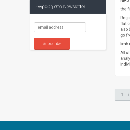
NIRS 
Εγγραφή στο Newsletter
the f
Regio
flat 
also 
go fr
limb 
All o
analy
indiv
Πί