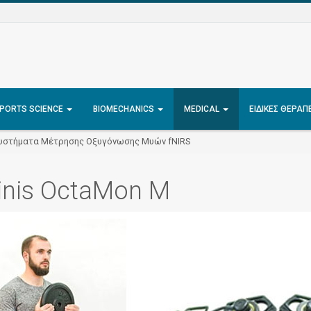
PORTS SCIENCE
BIOMECHANICS
MEDICAL
ΕΙΔΙΚΈΣ ΘΕΡΑΠ
υστήματα Μέτρησης Οξυγόνωσης Μυών fNIRS
inis OctaMon M