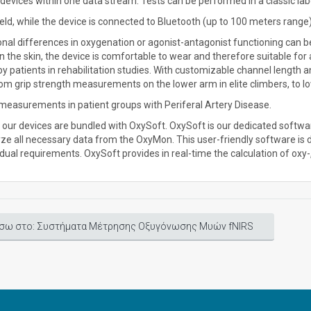
devices within one data stream. Tests can be performed in a classic labo
ield, while the device is connected to Bluetooth (up to 100 meters range)
nal differences in oxygenation or agonist-antagonist functioning can be
on the skin, the device is comfortable to wear and therefore suitable for
by patients in rehabilitation studies. With customizable channel length a
om grip strength measurements on the lower arm in elite climbers, to l
measurements in patient groups with Periferal Artery Disease.
f our devices are bundled with OxySoft. OxySoft is our dedicated software
ze all necessary data from the OxyMon. This user-friendly software is 
idual requirements. OxySoft provides in real-time the calculation of oxy-
σω στο: Συστήματα Μέτρησης Οξυγόνωσης Μυών fNIRS