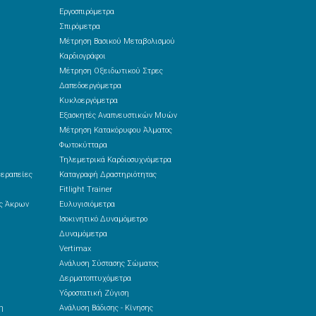
Εργοσπιρόμετρα
Σπιρόμετρα
Μέτρηση Βασικού Μεταβολισμού
Καρδιογράφοι
Μέτρηση Οξειδωτικού Στρες
Δαπεδοεργόμετρα
Κυκλοεργόμετρα
Εξασκητές Αναπνευστικών Μυών
Μέτρηση Κατακόρυφου Άλματος
Φωτοκύτταρα
Τηλεμετρικά Καρδιοσυχνόμετρα
θεραπείες
Καταγραφή Δραστηριότητας
Fitlight Trainer
ές Άκρων
Ευλυγισιόμετρα
Ισοκινητικό Δυναμόμετρο
Δυναμόμετρα
Vertimax
Ανάλυση Σύστασης Σώματος
Δερματοπτυχόμετρα
Υδροστατική Ζύγιση
η
Ανάλυση Βάδισης - Κίνησης