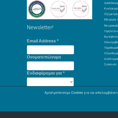
Δαπεδοεργ
Κυκλοεργό
Οξύμετρα
Μέτρηση 
Νευροανά
Newsletter!
Υψηλό δυν
Φωτοβελον
Email Address
*
Ηλεκτροβε
Υδροθεραπ
Οζονοθερα
Ονοματεπώνυμο
Διαλειμμα
Συσκευές 
Ενδιαφέρομαι για
*
Χρησιμοποιούμε Cookies για να απολαμβάνετε