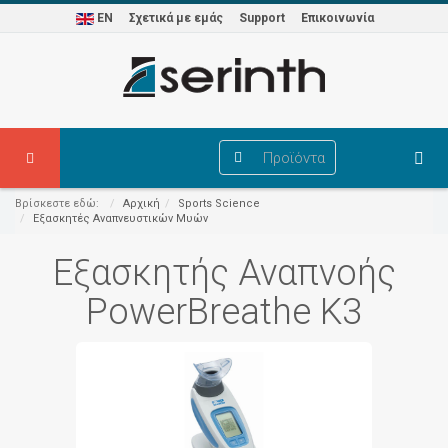
EN
Σχετικά με εμάς
Support
Επικοινωνία
Προϊόντα
Βρίσκεστε εδώ:
Αρχική
Sports Science
Εξασκητές Αναπνευστικών Μυών
Εξασκητής Αναπνοής
PowerBreathe K3