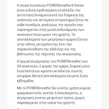
Η σειρά συσκευών POWERbreathe K Series
είναι ειδικά σχεδιασμένη να αλλάζει την
αντίσταση δυναμικά κατά την διάρκεια της
αναπνοής και αυτόματα να προσαρμόζεται σε
κάθε συνεδρία, αναλόγως την πρόοδο που
παρατηρείται στην μυϊκή ενδυνάμωση των
αναπνευστικών μυών του χρήστη. Τα
αποτελέσματα των μετρήσεων εμφανίζονται
στην οθόνη, επιτρέποντας έτσι την
παρακολούθηση της εξέλιξης και της
βελτίωσης της τεχνικής της εκγύμνασης.
Η αγωγή εκγύμνασης του POWERbreathe των
30 αναπνοών, 2 φορές την ημέρα, διαρκεί μόνο
λίγα λεπτά και εφόσον εκτελείται σωστά,
επιφέρει θετικά αποτελέσματα σε μόνο λίγες
εβδομάδες.
Με το POWERbreathe δεν γίνεται χρήση καμίας
φαρμακευτικής ουσίας ή σκευάσματος, η
εκγύμναση γίνεται με φυσικό τρόπο, χωρίς
παρενέργειες στην υγεία του χρήστη.