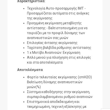
Χαρακτηριστικά:
Τεχνολογία Αυτο-προσαρμογής IMT -
Προσαρμόζεται αυτόματα στις ανάγκες
της εκγύμνασης
Προηγμένη εκγύμναση μεταβλητής
αντίστασης - Βελτιστοποιημένη για να
ταιριάζει με το προφίλ δύναμης των
αναπνευστικών σας μυών
Επιλογέας έντασης εκγύμνασης
Ταχύτατη βαλβίδα ρύθμισης αντίστασης
1 x Μοτίβο Αναπνοών: Εκγύμναση
Απλό μενού για πλοήγηση στις επιλογές
και στα αποτελέσματα
Αποτελέσματα
:
Φορτίο τελευταίας εκγύμνασης (cmH2O)
Βελτίωση δύναμης αναπνευστικών
μυών(%)
Σύστημα καθοδήγησης στην εκγύμναση,
συμπεριλαμβανομένου ρυθμού αναπνοών
Επιστημονικά αποδεδειγμένη και
τεκμηριωμένη, τεχνική εξάσκησης με