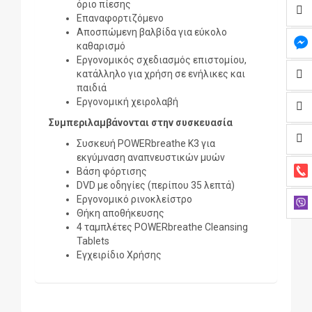
όριο πίεσης
Επαναφορτιζόμενο
Αποσπώμενη βαλβίδα για εύκολο
καθαρισμό
Εργονομικός σχεδιασμός επιστομίου,
κατάλληλο για χρήση σε ενήλικες και
παιδιά
Εργονομική χειρολαβή
Συμπεριλαμβάνονται στην συσκευασία
Συσκευή POWERbreathe K3 για
εκγύμναση αναπνευστικών μυών
Βάση φόρτισης
DVD με οδηγίες (περίπου 35 λεπτά)
Εργονομικό ρινοκλείστρο
Θήκη αποθήκευσης
4 ταμπλέτες POWERbreathe Cleansing
Tablets
Εγχειρίδιο Χρήσης