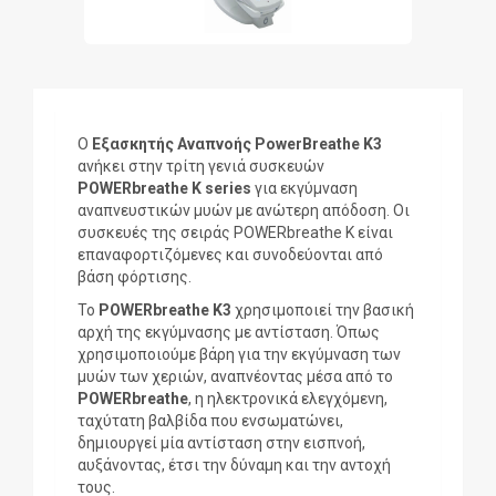
Ο
Εξασκητής Αναπνοής PowerBreathe K3
ανήκει στην τρίτη γενιά συσκευών
POWERbreathe
Κ
series
για εκγύμναση
αναπνευστικών μυών με ανώτερη απόδοση. Οι
συσκευές της σειράς POWERbreathe K είναι
επαναφορτιζόμενες και συνοδεύονται από
βάση φόρτισης.
Το
POWERbreathe K3
χρησιμοποιεί την βασική
αρχή της εκγύμνασης με αντίσταση. Όπως
χρησιμοποιούμε βάρη για την εκγύμναση των
μυών των χεριών, αναπνέοντας μέσα από το
POWERbreathe
, η ηλεκτρονικά ελεγχόμενη,
ταχύτατη βαλβίδα που ενσωματώνει,
δημιουργεί μία αντίσταση στην εισπνοή,
αυξάνοντας, έτσι την δύναμη και την αντοχή
τους.