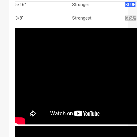
5/16"
Stronger
BLUE
3/8"
Strongest
GRAY