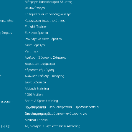
Μέτρηση Κατακόρυφου Άλματος
Φωτοκύτταρα
Τηλεμετρικά Καρδιοσυχνόμετρα
θεραπείες
Καταγραφή Δραστηριότητας
Fitlight Trainer
ές Άκρων
Ευλυγισιόμετρα
Ισοκινητικό Δυναμόμετρο
Δυναμόμετρα
Vertimax
Ανάλυση Σύστασης Σώματος
Δερματοπτυχόμετρα
Υδροστατική Ζύγιση
η
Ανάλυση Βάδισης - Κίνησης
Δυναμοδάπεδα
Altitude training
1080 Motion
Sprint & Speed training
Κρυοθεραπεία - Θερμοθεραπεία - Πρεσσοθεραπεία - Παγοθεραπεία
Συστήματα αντιβαρύτητας - ανύψωσης για δαπεδοεργόμετρα
Medical Fitness
Αξιολόγηση Κινητικότητας & Απόδοσης
 fNIRS