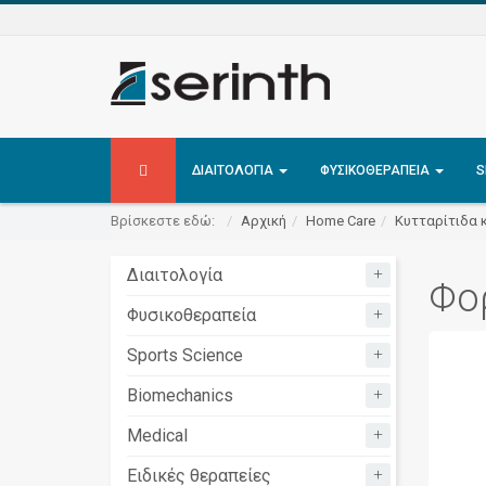
ΔΙΑΙΤΟΛΟΓΊΑ
ΦΥΣΙΚΟΘΕΡΑΠΕΊΑ
S
Βρίσκεστε εδώ:
Αρχική
Home Care
Κυτταρίτιδα 
+
Διαιτολογία
Φο
+
Φυσικοθεραπεία
+
Sports Science
+
Biomechanics
+
Medical
+
Ειδικές θεραπείες