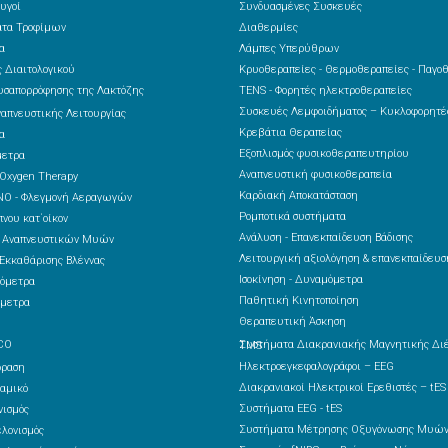
υγοί
Συνδυασμένες Συσκευές
ατα Τροφίμων
Διαθερμίες
α
Λάμπες Υπερύθρων
 Διαιτολογικού
Κρυοθεραπείες - Θερμοθεραπείες - Παγο
υσαπορρόφησης της Λακτόζης
TENS - Φορητές ηλεκτροθεραπείες
Συσκευές Λεμφοιδήματος – Κυκλοφορητ
ναπνευστικής Λειτουργίας
Κρεβάτια Θεραπείας
α
Εξοπλισμός φυσικοθεραπευτηρίου
μετρα
Αναπνευστική φυσικοθεραπεία
 Oxygen Therapy
Καρδιακή Αποκατάσταση
NO - Φλεγμονή Αεραγωγών
Ρομποτικά συστήματα
νου κατ΄οίκον
Ανάλυση - Επανεκπαίδευση Βάδισης
ς Αναπνευστικών Μυών
Λειτουργική αξιολόγηση & επανεκπαίδευσ
Εκκαθάρισης Βλέννας
Ισοκίνηση - Δυναμόμετρα
όμετρα
Παθητική Κινητοποίηση
μετρα
Θεραπευτική Άσκηση
CO
Συστήματα Διακρανιακής Μαγνητικής Διέγερσης – TMS
Ηλεκτροεγκεφαλογράφοι – EEG
δραση
Διακρανιακοί Ηλεκτρικοί Ερεθιστές – tES
αμικό
Συστήματα EEG - tES
ισμός
Συστήματα Μέτρησης Οξυγόνωσης Μυών
λονισμός