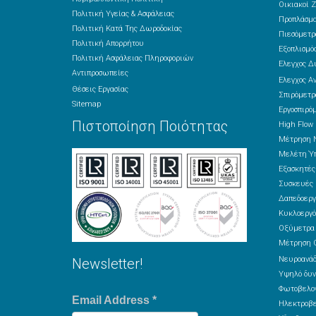
Οικιακοί Ζ
Πολιτική Υγείας & Ασφάλειας
Προπλάσμ
Πολιτική Κατά Της Δωροδοκίας
Πιεσόμετρ
Πολιτική Απορρήτου
Εξοπλισμός
Πολιτική Ασφάλειας Πληροφοριών
Έλεγχος Δ
Αντιπροσωπείες
Έλεγχος Α
Θέσεις Εργασίας
Σπιρόμετρ
Sitemap
Εργοσπιρό
Πιστοποίηση Ποιότητας
High Flow
Μέτρηση 
Μελέτη Ύπ
Εξασκητέ
Συσκευές 
Δαπεδοεργ
Κυκλοεργό
Οξύμετρα
Μέτρηση 
Νευροανά
Newsletter!
Υψηλό δυν
Φωτοβελον
Email Address
*
Ηλεκτροβε