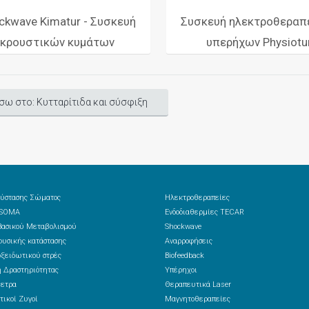
ckwave Kimatur - Συσκευή
Συσκευή ηλεκτροθεραπε
κρουστικών κυμάτων
υπερήχων Physiotu
σω στο: Κυτταρίτιδα και σύσφιξη
ύστασης Σώματος
Ηλεκτροθεραπείες
 SOMA
Ενδοδιαθερμίες TECAR
ασικού Μεταβολισμού
Shockwave
υσικής κατάστασης
Αναρροφήσεις
ξειδωτικού στρές
Biofeedback
 Δραστηριότητας
Υπέρηχοι
ετρα
Θεραπευτικά Laser
τικοί Ζυγοί
Μαγνητοθεραπείες