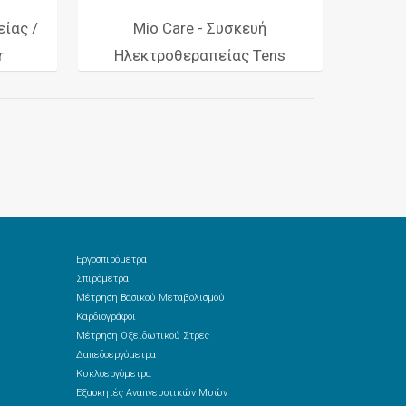
ίας /
Mio Care - Συσκευή
r
Ηλεκτροθεραπείας Tens
Εργοσπιρόμετρα
Σπιρόμετρα
Μέτρηση Βασικού Μεταβολισμού
Καρδιογράφοι
Μέτρηση Οξειδωτικού Στρες
Δαπεδοεργόμετρα
Κυκλοεργόμετρα
Εξασκητές Αναπνευστικών Μυών