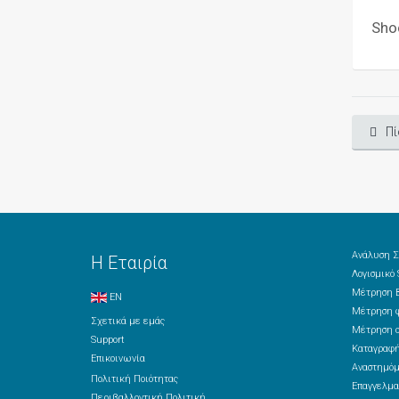
Sho
Πί
Ανάλυση Σ
Η Εταιρία
Λογισμικό
Μέτρηση Β
EN
Μέτρηση φ
Σχετικά με εμάς
Μέτρηση ο
Support
Καταγραφή
Επικοινωνία
Αναστημόμ
Πολιτική Ποιότητας
Επαγγελμα
Περιβαλλοντική Πολιτική