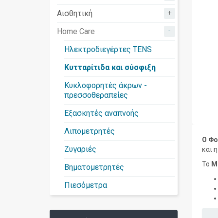
+
Αισθητική
-
Home Care
Ηλεκτροδιεγέρτες TENS
Κυτταρίτιδα και σύσφιξη
Κυκλοφορητές άκρων -
πρεσσοθεραπείες
Εξασκητές αναπνοής
Λιπομετρητές
Ο Φο
Ζυγαριές
και 
Το
M
Βηματομετρητές
Πιεσόμετρα